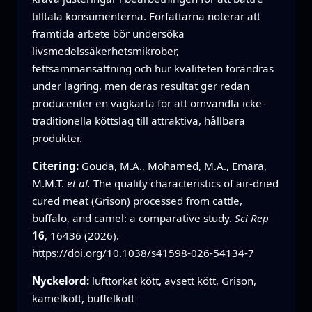
tilltala konsumenterna. Författarna noterar att
framtida arbete bör undersöka
livsmedelssäkerhetsmikrober,
fettsammansättning och hur kvaliteten förändras
under lagring, men deras resultat ger redan
producenter en vägkarta för att omvandla icke-
traditionella köttslag till attraktiva, hållbara
produkter.
Citering:
Gouda, M.A., Mohamed, M.A., Emara,
M.M.T.
et al.
The quality characteristics of air-dried
cured meat (Grison) processed from cattle,
buffalo, and camel: a comparative study.
Sci Rep
16
, 16436 (2026).
https://doi.org/10.1038/s41598-026-54134-7
Nyckelord:
lufttorkat kött, avsett kött, Grison,
kamelkött, buffelkött