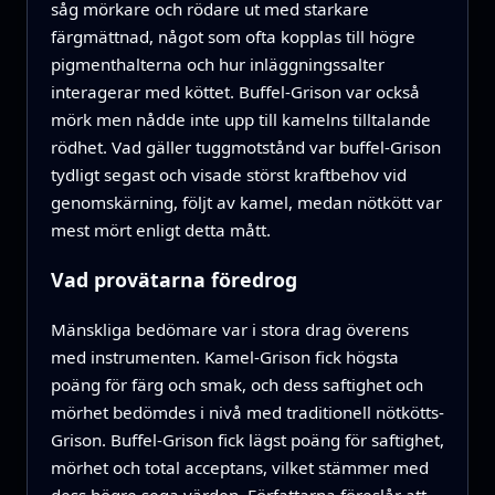
såg mörkare och rödare ut med starkare
färgmättnad, något som ofta kopplas till högre
pigmenthalterna och hur inläggningssalter
interagerar med köttet. Buffel-Grison var också
mörk men nådde inte upp till kamelns tilltalande
rödhet. Vad gäller tuggmotstånd var buffel-Grison
tydligt segast och visade störst kraftbehov vid
genomskärning, följt av kamel, medan nötkött var
mest mört enligt detta mått.
Vad provätarna föredrog
Mänskliga bedömare var i stora drag överens
med instrumenten. Kamel-Grison fick högsta
poäng för färg och smak, och dess saftighet och
mörhet bedömdes i nivå med traditionell nötkötts-
Grison. Buffel-Grison fick lägst poäng för saftighet,
mörhet och total acceptans, vilket stämmer med