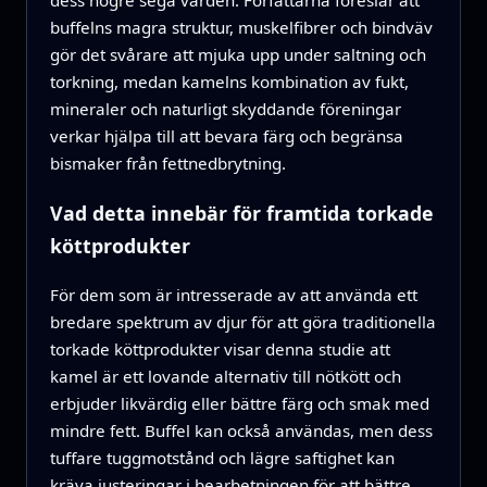
dess högre sega värden. Författarna föreslår att
buffelns magra struktur, muskelfibrer och bindväv
gör det svårare att mjuka upp under saltning och
torkning, medan kamelns kombination av fukt,
mineraler och naturligt skyddande föreningar
verkar hjälpa till att bevara färg och begränsa
bismaker från fettnedbrytning.
Vad detta innebär för framtida torkade
köttprodukter
För dem som är intresserade av att använda ett
bredare spektrum av djur för att göra traditionella
torkade köttprodukter visar denna studie att
kamel är ett lovande alternativ till nötkött och
erbjuder likvärdig eller bättre färg och smak med
mindre fett. Buffel kan också användas, men dess
tuffare tuggmotstånd och lägre saftighet kan
kräva justeringar i bearbetningen för att bättre