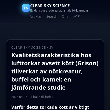
CLEAR SKY SCIENCE
CS
Evidensbaserade, jargonsnåla förklaringar
Artiklar
Search
Om
SV
▼
CLEAR SKY SCIENCE · SV
Kvalitetskarakteristika hos
lufttorkat avsett kött (Grison)
tillverkat av nötkreatur,
buffel och kamel: en
jämförande studie
2026-05-27
·
Tillbaka till index
Varför detta torkade kött är viktigt