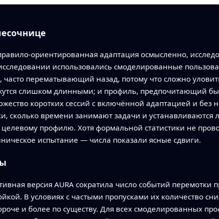
песочнице
 правило‑ориентированная адаптация осмысленно, исследо
в исследовании использовались смоделированные пользов
 часто перематывающий назад, потому что сложно уловить
ажутся слишком длинными; и профиль, предпочитающий бы
жество коротких сессий с включённой адаптацией и без н
ки, сколько времени занимают задачи и устанавливаются 
целевому профилю. Хотя формальной статистики не прово
иническое испытание — числа показали ясные сдвиги.
ры
тивная версия AURA сократила число событий перемотки п
йкой. В условиях с частыми пропусками их количество сн
ороче и более по существу. Для всех смоделированных пр