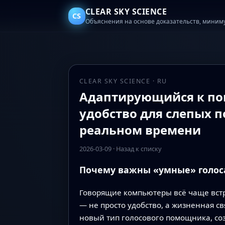
CLEAR SKY SCIENCE
CS
Объяснения на основе доказательств, миним
CLEAR SKY SCIENCE · RU
Адаптирующийся к по
удобство для слепых 
реальном времени
2026-03-09
·
Назад к списку
Почему важны «умные» голос
Говорящие компьютеры всё чаще встре
— не просто удобство, а жизненная с
новый тип голосового помощника, созд