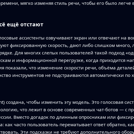
ремени, мягко изменяя стиль речи, чтобы его было легче
сё ещё отстают
осовые ассистенты озвучивают экран или отвечают на воп
ьзуют фиксированную скорость, дают либо слишком много,
рядке. Для многих слепых пользователей такой подход «оди
кам и информационной перегрузке, когда приходится напр
я показали, что изменение скорости речи, объёма детале
ство инструментов не подстраиваются автоматически по х
ant) создана, чтобы изменить эту модель. Это голосовая си
ологию, что лежит в основе современных чат‑ботов — с п
сессии. Вместо догадок по длинным опросникам или фикс
а: как часто пользователь перематывает ответ обратно, к
йствовать. Эти подсказки не требуют дополнительного обо