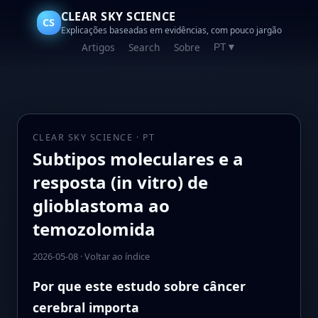
CLEAR SKY SCIENCE
CS
Explicações baseadas em evidências, com pouco jargão
Artigos
Search
Sobre
PT
▼
CLEAR SKY SCIENCE · PT
Subtipos moleculares e a
resposta (in vitro) de
glioblastoma ao
temozolomida
2026-05-08
·
Voltar ao índice
Por que este estudo sobre câncer
cerebral importa