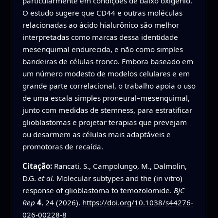
particularmente em condições de baixo oxigênio.
O estudo sugere que CD44 e outras moléculas
relacionadas ao ácido hialurônico são melhor
interpretadas como marcas dessa identidade
mesenquimal endurecida, e não como simples
bandeiras de células‑tronco. Embora baseado em
um número modesto de modelos celulares e em
grande parte correlacional, o trabalho apoia o uso
de uma escala simples proneural–mesenquimal,
junto com medidas de stemness, para estratificar
glioblastomas e projetar terapias que prevejam
ou desarmem as células mais adaptáveis e
promotoras de recaída.
Citação:
Rancati, S., Campolungo, M., Dalmolin,
D.G.
et al.
Molecular subtypes and the (in vitro)
response of glioblastoma to temozolomide.
BJC
Rep
4
, 24 (2026).
https://doi.org/10.1038/s44276-
026-00228-8