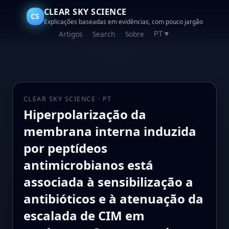
CLEAR SKY SCIENCE
CS
Explicações baseadas em evidências, com pouco jargão
Artigos
Search
Sobre
PT
▼
CLEAR SKY SCIENCE · PT
Hiperpolarização da
membrana interna induzida
por peptídeos
antimicrobianos está
associada à sensibilização a
antibióticos e à atenuação da
escalada de CIM em