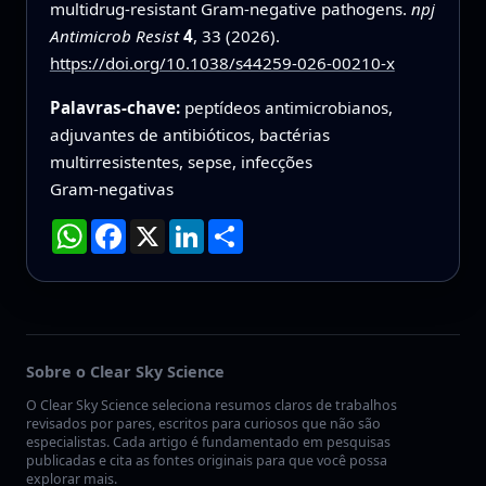
multidrug-resistant Gram-negative pathogens.
npj
Antimicrob Resist
4
, 33 (2026).
https://doi.org/10.1038/s44259-026-00210-x
Palavras-chave:
peptídeos antimicrobianos,
adjuvantes de antibióticos, bactérias
multirresistentes, sepse, infecções
Gram‑negativas
WhatsApp
Facebook
X
LinkedIn
Compartilhar
Sobre o Clear Sky Science
O Clear Sky Science seleciona resumos claros de trabalhos
revisados por pares, escritos para curiosos que não são
especialistas. Cada artigo é fundamentado em pesquisas
publicadas e cita as fontes originais para que você possa
explorar mais.