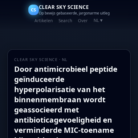
CLEAR SKY SCIENCE
CS
Op bewijs gebaseerde, jargonarme uitleg
Artikelen
Search
Over
NL
▼
CLEAR SKY SCIENCE · NL
Door antimicrobieel peptide
geïnduceerde
hyperpolarisatie van het
binnenmembraan wordt
geassocieerd met
antibioticagevoeligheid en
verminderde MIC‑toename