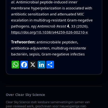
al.
Antimicrobial peptide-induced inner
membrane hyperpolarization is associated with
antibiotic sensitization and attenuated MIC
escalation in multidrug-resistant Gram-negative
pathogens.
npj Antimicrob Resist
4
, 33 (2026).
https://doi.org/10.1038/s44259-026-00210-x
Trefwoorden:
antimicrobiële peptiden,
antibiotica‑adjuvanten, multidrug‑resistente
bacteriën, sepsis, Gram‑negatieve infecties
WhatsApp
Facebook
X
LinkedIn
Deel
Over Clear Sky Science
Clear Sky Science stelt leesbare samenvattingen samen van
peer-reviewed werk, geschreven voor nieuwsgierige niet-