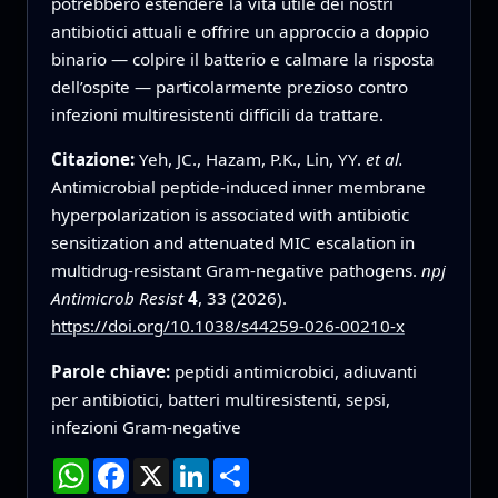
potrebbero estendere la vita utile dei nostri
antibiotici attuali e offrire un approccio a doppio
binario — colpire il batterio e calmare la risposta
dell’ospite — particolarmente prezioso contro
infezioni multiresistenti difficili da trattare.
Citazione:
Yeh, JC., Hazam, P.K., Lin, YY.
et al.
Antimicrobial peptide-induced inner membrane
hyperpolarization is associated with antibiotic
sensitization and attenuated MIC escalation in
multidrug-resistant Gram-negative pathogens.
npj
Antimicrob Resist
4
, 33 (2026).
https://doi.org/10.1038/s44259-026-00210-x
Parole chiave:
peptidi antimicrobici, adiuvanti
per antibiotici, batteri multiresistenti, sepsi,
infezioni Gram‑negative
WhatsApp
Facebook
X
LinkedIn
Condividi