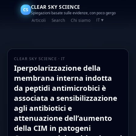
CLEAR SKY SCIENCE
CS
Spiegazioni basate sulle evidenze, con poco gergo
Articoli
Search
Chi siamo
IT
▼
CLEAR SKY SCIENCE · IT
Iperpolarizzazione della
membrana interna indotta
da peptidi antimicrobici è
associata a sensibilizzazione
agli antibiotici e
attenuazione dell’aumento
della CIM in patogeni