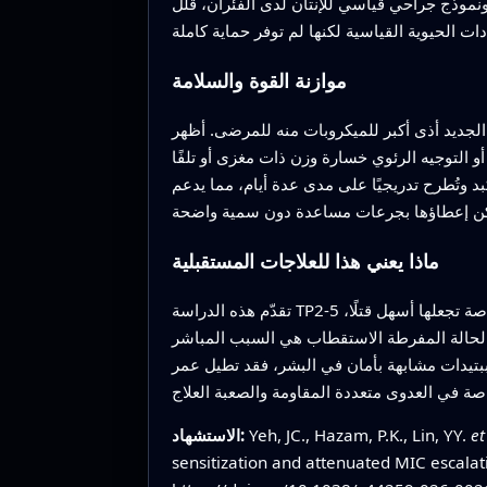
نموذج جراحي قياسي للإنتان لدى الفئران، قلل TP2‑5، سواء بمفرده أو بالاشتراك مع المضادات الحيوية، أعداد البكتيريا وخفض مؤشرات إصابة الأعضاء وقلل المرسلّات
موازنة القوة والسلامة
لمرضى. أظهر TP2‑5 هذا النوع من الانتقائية في خلايا بشرية وفأرية مزروعة، حيث ظهرت
أو التوجيه الرئوي خسارة وزن ذات مغزى أو تلفًا
د وتُطرح تدريجيًا على مدى عدة أيام، مما يدعم
ماذا يعني هذا للعلاجات المستقبلية
تقدّم هذه الدراسة TP2‑5 كشريك "مسهّل للغشاء" للمضادات الحيوية الحالية: يرخّي الغلاف الواقي للعوالق سالبة الغرام ويضعها في حالة طاقة خاصة تجعلها أسهل قتلًا،
ن الحالة المفرطة الاستقطاب هي السبب المباشر
 ببتيدات مشابهة بأمان في البشر، فقد تطيل عمر
et
Yeh, JC., Hazam, P.K., Lin, YY.
الاستشهاد:
sensitization and attenuated MIC escala