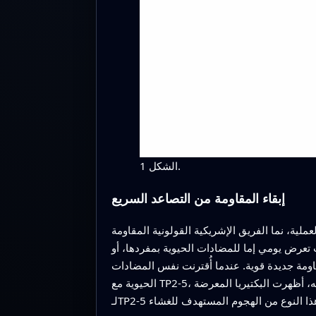
الشكل 1.
إبقاء المقاومة من التصاعد السريع
ملية، نما الفريق الإشريكية القولونية المقاومة
 الحيوية بمفردها، أو TP2‑5 بمفرده، أو المضادات الحيوية مع جرعة منخفضة من TP2‑5. عندما استُخدمت المضادات الحيوية
قدار 128 مرة لبعض الأدوية—مما يشير إلى مقاومة جديدة قوية. عندما أُقترنت نفس المضادات
الحيوية مع TP2‑5، كان هذا التصاعد أكثر اعتدالًا، مما يوحي بأن الببتيد المساعد يمكنه إبطاء قدرة البكتيريا على التكيّف. وفي الوقت نفسه، أظهرت البكتيريا المعرضة