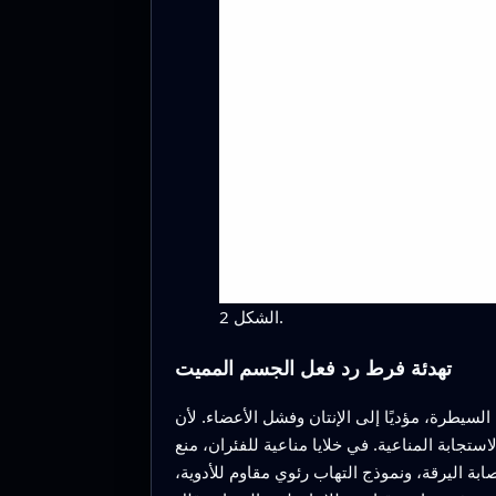
الشكل 2.
تهدئة فرط رد فعل الجسم المميت
لى الإنتان وفشل الأعضاء. لأن TP2‑5 يلتصق بجزيئات سطحية
ا مناعية للفئران، منع TP2‑5 ارتباط هذه الشظايا البكتيرية، وخفّض
بة اليرقة، ونموذج التهاب رئوي مقاوم للأدوية،