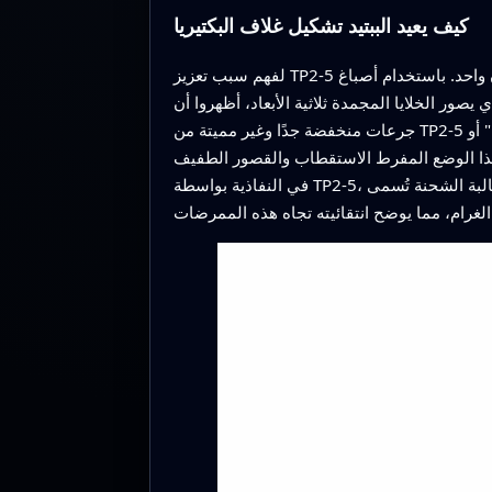
كيف يعيد الببتيد تشكيل غلاف البكتيريا
لفهم سبب تعزيز TP2‑5 لفعالية المضادات الحيوية، فحص العلماء الغلاف الخارجي للبكتيريا سالبة الغرام، الذي يعمل كدرع وحارس بوابة في آن واحد. باستخدام أصباغ
يصور الخلايا المجمدة ثلاثية الأبعاد، أظهروا أن
جرعات منخفضة جدًا وغير مميتة من TP2‑5 تُرقّق وتحدث ثقوبًا طفيفة في الطبقة الخارجية بينما تضع الطبقة الداخلية في حالة غير عادية من "الاستقطاب المفرط" أو
ا لهذا الوضع المفرط الاستقطاب والقصور الطفيف
في النفاذية بواسطة TP2‑5، يؤدي التعرض اللاحق للمضادات الحيوية إلى انهيار سريع لغشائها الداخلي وقتلها. يفضل الببتيد الارتباط بمكونات سالبة الشحنة تُسمى