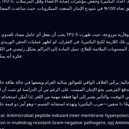
و
يجب أن يفعل أي عامل مضاد للعدوى الجديد أذى أكبر للميكروبات منه ل
 تلك اللازمة لكبح البكتيريا. في الفئران، لم تُظهر عمليات الحقن الوريدي 
المستويات الملائمة للعلاج. تميل المادة إلى التراكم بشكل رئيسي في الكب
فكرة أنه يمكن إعطاؤها بجرعات مساعدة دون سمية واضحة.
د تدفع المرضى نحو الإنتان المميت. على الرغم من أن الدراسة لم تثبت أ
في التوقيت والتأثير يشير إلى أنها قطعة مهمة من اللغز. إذا أمكن استخدام
 al.
Antimicrobial peptide-induced inner membrane hyperpolarizat
tion in multidrug-resistant Gram-negative pathogens.
npj Antimi