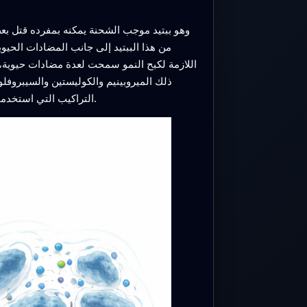
من هذا الببتيد إلى جانب المضادات الحيوي
ذلك الميروبينيم والكوليستين والسيبروف
التراكيب التي استخدمت جرعات ضعيفة من كلا الدواءين معًا إزالة البكتيريا بالكامل في حالات لم تستطع أي من الدواءين السيطرة عليها بمفردها.