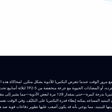
ع مرور الوقت عندما تتعرض البكتيريا للأدوية بشكل متكرر. لمحاكاة هذه الع
لثلاثة أسابيع تحت تعرض يومي إما للمضادات
وحدها ارتفعت الكمية المطلوبة لوقف نمو البكتيريا بدرجة كبيرة—حتى بم