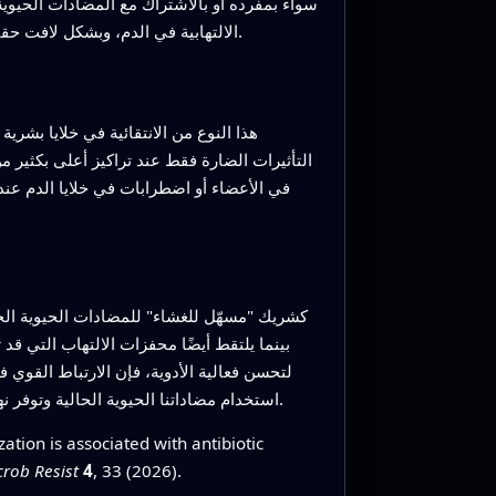
الالتهابية في الدم، وبشكل لافت حقق نجاة 100% في نموذج الإنتان المتعدد الميكروبات، حيث ساعدت المضادات الحيوية القياسية لكنها لم توفر حماية كاملة.
التأثيرات الضارة فقط عند تراكيز أعلى بكثير من
في الأعضاء أو اضطرابات في خلايا الدم عند 
بينما يلتقط أيضًا محفزات الالتهاب التي ق
لتحسن فعالية الأدوية، فإن الارتباط القوي 
استخدام مضاداتنا الحيوية الحالية وتوفر نهجًا ذا شقين—ضرب البكتيريا وتهدئة استجابة الجسم—وهو أمر ذو قيمة خاصة في العدوى متعددة المقاومة والصعبة العلاج.
ion is associated with antibiotic
crob Resist
4
, 33 (2026).