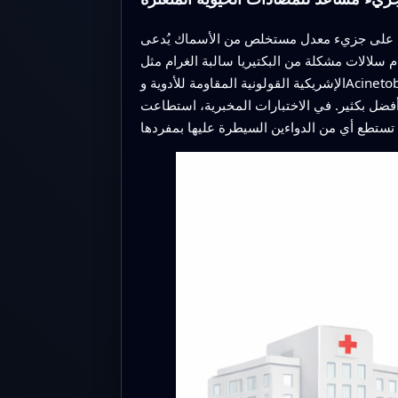
ص من الأسماك يُدعى TP2‑5، وهو ببتيد موجب الشحنة يمكنه بمفرده قتل بعض البكتيريا. تساءلوا عما إذا كانت كميات صغيرة جدًا
م سلالات مشكلة من البكتيريا سالبة الغرام مثل
الإشريكية القولونية المقاومة للأدوية وAcinetobacter baumannii، وجدوا أن إضافة ربع الجرعة الدنيا من TP2‑5 اللازمة لكبح النمو سمحت لعدة مضادات حيوية، بما في
فضل بكثير. في الاختبارات المخبرية، استطاعت