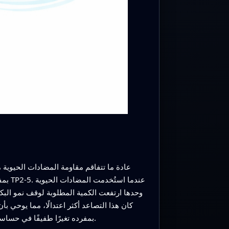
عادة ما تتفاقم مقاومة المضادات الحيوية م
لـTP2‑5 بمفرده تغيرًا طفيفًا في حساسيتها للببتيد، مما يوحي بأنه قد يكون أصعب عليها تطوير دفاعات قوية ضد هذا النوع من الهجوم المستهدف للغشاء.