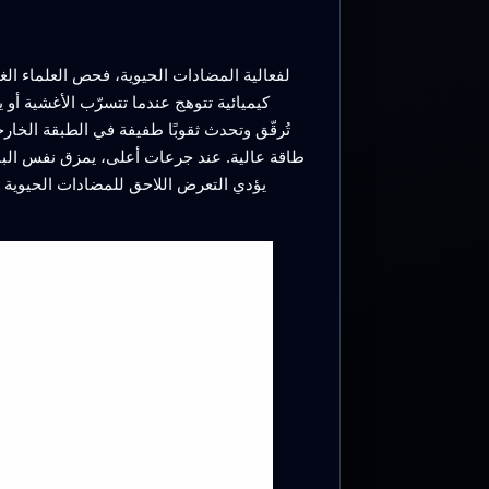
كيميائية تتوهج عندما تتسرّب الأغشية أو ي
طاقة عالية. عند جرعات أعلى، يمزق نفس الببتيد