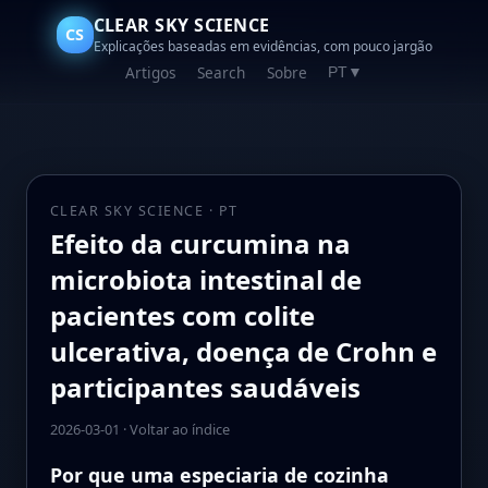
CLEAR SKY SCIENCE
CS
Explicações baseadas em evidências, com pouco jargão
Artigos
Search
Sobre
PT
▼
CLEAR SKY SCIENCE · PT
Efeito da curcumina na
microbiota intestinal de
pacientes com colite
ulcerativa, doença de Crohn e
participantes saudáveis
2026-03-01
·
Voltar ao índice
Por que uma especiaria de cozinha