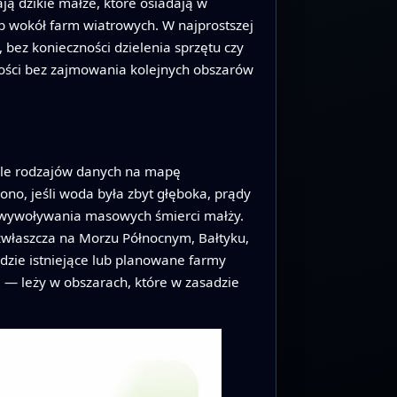
ją dzikie małże, które osiadają w
b wokół farm wiatrowych. W najprostszej
bez konieczności dzielenia sprzętu czy
ności bez zajmowania kolejnych obszarów
iele rodzajów danych na mapę
ono, jeśli woda była zbyt głęboka, prądy
 z wywoływania masowych śmierci małży.
zwłaszcza na Morzu Północnym, Bałtyku,
gdzie istniejące lub planowane farmy
i — leży w obszarach, które w zasadzie