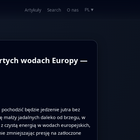
Artykuły
Search
O nas
PL
▼
artych wodach Europy —
 pochodzić będzie jedzenie jutra bez
lę małży jadalnych daleko od brzegu, w
 z czystą energią w wodach europejskich,
ie zmniejszając presję na zatłoczone