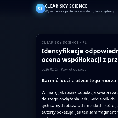
CLEAR SKY SCIENCE
CS
Wyjaśnienia oparte na dowodach, bez zbędnego 
CLEAR SKY SCIENCE · PL
Identyfikacja odpowied
ocena współlokacji z 
2026-02-27
·
Powrót do spisu
Karmić ludzi z otwartego morza
W miarę jak rośnie populacja świata i z
dalszego obciążania lądu, wód słodkich 
tych samych obszarach morskich, które j
autorzy pokazują, jak ten sam fragment m