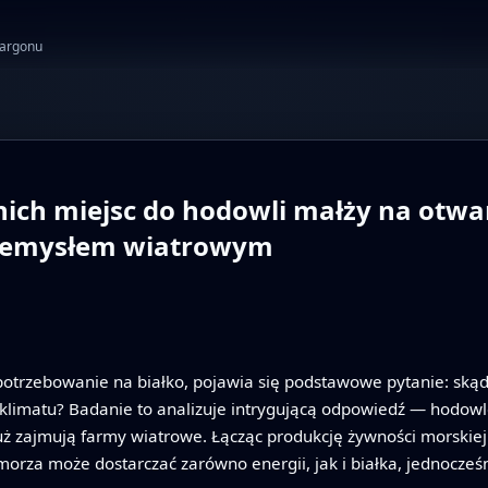
żargonu
nich miejsc do hodowli małży na otw
przemysłem wiatrowym
apotrzebowanie na białko, pojawia się podstawowe pytanie: skąd
i klimatu? Badanie to analizuje intrygującą odpowiedź — hodow
uż zajmują farmy wiatrowe. Łącząc produkcję żywności morskiej
orza może dostarczać zarówno energii, jak i białka, jednocześn