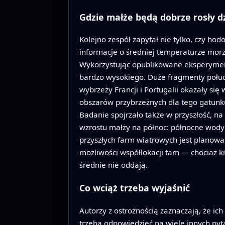
Gdzie małże będą dobrze rosły dzi
Kolejno zespół zapytał nie tylko, czy ho
informacje o średniej temperaturze morz
Wykorzystując opublikowane eksperymenty 
bardzo wysokiego. Duże fragmenty połud
wybrzeży Francji i Portugalii okazały s
obszarów przybrzeżnych dla tego gatunku
Badanie spojrzało także w przyszłość, n
wzrostu małży na północ: północne wody E
przyszłych farm wiatrowych jest planowa
możliwości współlokacji tam — chociaż 
średnie nie oddają.
Co wciąż trzeba wyjaśnić
Autorzy z ostrożnością zaznaczają, że 
trzeba odpowiedzieć na wiele innych pyt