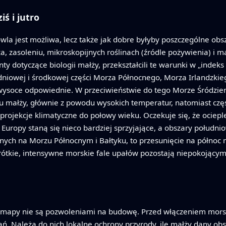
ś i jutro
dowla jest możliwa, lecz także jak dobre byłyby poszczególne ob
a, zasoleniu, mikroskopijnych roślinach (źródle pożywienia) i 
dotyczące biologii małży, przekształcili te warunki w „indeks
niowej i środkowej części Morza Północnego, Morza Irlandzkie
ię wysoce odpowiednie. W przeciwieństwie do tego Morze Śródz
 małży, głównie z powodu wysokich temperatur, natomiast częśc
a projekcje klimatyczne do połowy wieku. Oczekuje się, że ocie
uropy staną się nieco bardziej sprzyjające, a obszary południo
nych na Morzu Północnym i Bałtyku, to przesunięcie na północ 
krótkie, intensywne morskie fale upałów pozostają niepokojący
ich mapy nie są pozwoleniami na budowę. Przed włączeniem mor
ań. Należą do nich lokalne ochrony przyrody, ile małży dany ob