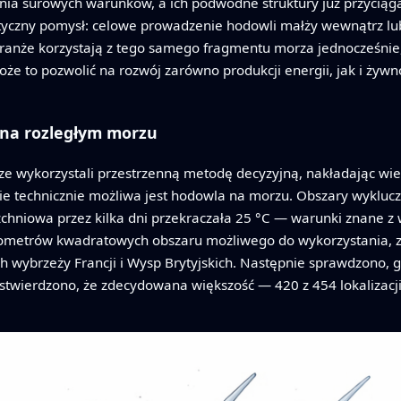
nia surowych warunków, a ich podwodne struktury już przyciąga
ktyczny pomysł: celowe prowadzenie hodowli małży wewnątrz lu
branże korzystają z tego samego fragmentu morza jednocześnie, 
że to pozwolić na rozwój zarówno produkcji energii, jak i żyw
 na rozległym morzu
cze wykorzystali przestrzenną metodę decyzyjną, nakładając w
ie technicznie możliwa jest hodowla na morzu. Obszary wyklucz
erzchniowa przez kilka dni przekraczała 25 °C — warunki znane
kilometrów kwadratowych obszaru możliwego do wykorzystania, 
h wybrzeży Francji i Wysp Brytyjskich. Następnie sprawdzono, 
 stwierdzono, że zdecydowana większość — 420 z 454 lokalizacj