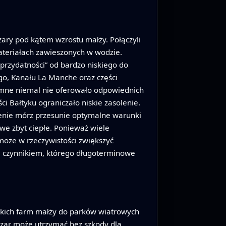
szary pod kątem wzrostu małży. Połączyli
materiałach zawieszonych w wodzie.
 przydatności” od bardzo niskiego do
go, Kanału La Manche oraz części
iemne niemal nie oferowało odpowiednich
i Bałtyku ograniczało niskie zasolenie.
plenie mórz przesunie optymalne warunki
we zbyt ciepłe. Ponieważ wiele
może w rzeczywistości zwiększyć
m czynnikiem, którego długoterminowe
skich farm małży do parków wiatrowych
szar może utrzymać bez szkody dla