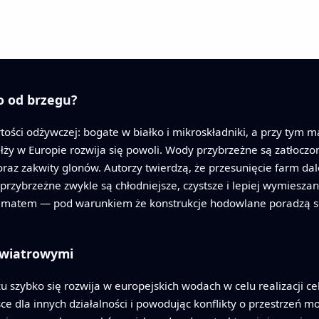
o od brzegu?
tości odżywczej: bogate w białko i mikroskładniki, a przy tym 
ży w Europie rozwija się powoli. Wody przybrzeżne są zatłoczon
raz zakwity glonów. Autorzy twierdzą, że przesunięcie farm da
 przybrzeżne zwykle są chłodniejsze, czystsze i lepiej wymiesza
limatem — pod warunkiem że konstrukcje hodowlane poradzą sob
 wiatrowymi
szybko się rozwija w europejskich wodach w celu realizacji c
ce dla innych działalności i powodując konflikty o przestrzeń 