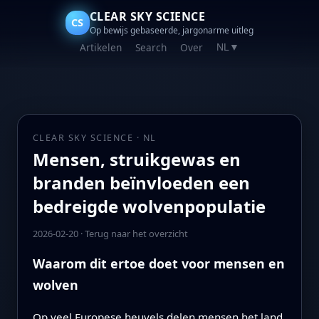
CLEAR SKY SCIENCE
CS
Op bewijs gebaseerde, jargonarme uitleg
Artikelen
Search
Over
NL
▼
CLEAR SKY SCIENCE · NL
Mensen, struikgewas en
branden beïnvloeden een
bedreigde wolvenpopulatie
2026-02-20
·
Terug naar het overzicht
Waarom dit ertoe doet voor mensen en
wolven
Op veel Europese heuvels delen mensen het land