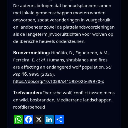
De auteurs betogen dat behoudsplannen samen
met lokale gemeenschappen moeten worden
ontworpen, zodat veranderingen in vuurgebruik
en landbeheer zowel de plattelandsvoorzieningen
als de langetermijnvooruitzichten voor wolven op
de Iberische heuvels ondersteunen.
Bronvermelding:
Hipólito, D., Figueiredo, A.M.,
Ferreira, E.
et al.
Humans, shrublands and fires
are affecting an endangered wolf population.
Sci
Rep
16
, 9995 (2026).
https://doi.org/10.1038/s41598-026-39970-x
Trefwoorden:
Iberische wolf, conflict tussen mens
en wild, bosbranden, Mediterrane landschappen,
roofdierbehoud
WhatsApp
Facebook
X
LinkedIn
Deel