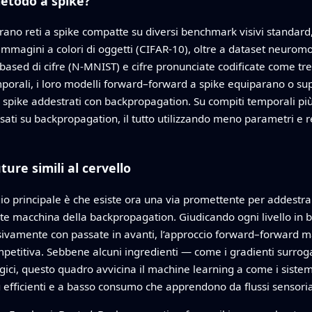
etodo a spike?
trano reti a spike compatte su diversi benchmark visivi standard,
mmagini a colori di oggetti (CIFAR-10), oltre a dataset neuromorfi
based di cifre (N-MNIST) e cifre pronunciate codificate come tre
mporali, i loro modelli forward–forward a spike equiparano o su
 a spike addestrati con backpropagation. Su compiti temporali p
asati su backpropagation, il tutto utilizzando meno parametri e
ture simili al cervello
ggio principale è che esiste ora una via promettente per addestrar
nte macchina della backpropagation. Giudicando ogni livello in
clusivamente con passate in avanti, l’approccio forward–forward 
titiva. Sebbene alcuni ingredienti — come i gradienti surrogat
ici, questo quadro avvicina il machine learning a come i sistem
più efficienti e a basso consumo che apprendono da flussi sensoria