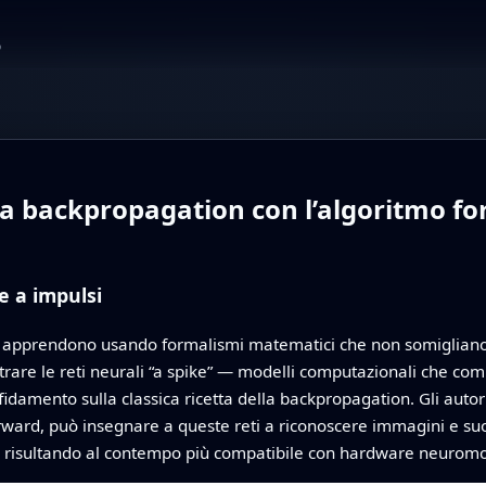
o
nza backpropagation con l’algoritmo 
e a impulsi
enti apprendono usando formalismi matematici che non somigliano
are le reti neurali “a spike” — modelli computazionali che comun
ffidamento sulla classica ricetta della backpropagation. Gli aut
ward, può insegnare a queste reti a riconoscere immagini e suon
nti, risultando al contempo più compatibile con hardware neurom