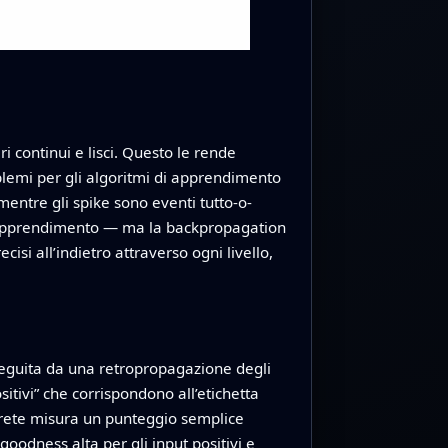
 continui e lisci. Questo le rende
oblemi per gli algoritmi di apprendimento
mentre gli spike sono eventi tutto-o-
 l’apprendimento — ma la backpropagation
si all’indietro attraverso ogni livello,
seguita da una retropropagazione degli
itivi” che corrispondono all’etichetta
la rete misura un punteggio semplice
oodness alta per gli input positivi e