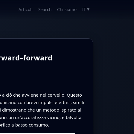
Articoli
Search
Chi siamo
IT
▼
forward–forward
 a ciò che avviene nel cervello. Questo
icano con brevi impulsi elettrici, simili
ori dimostrano che un metodo ispirato al
i con un’accuratezza vicino, e talvolta
orfico a basso consumo.