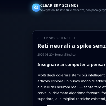
CLEAR SKY SCIENCE
CS
Spiegazioni basate sulle evidenze, con poco gerg
CLEAR SKY SCIENCE · IT
Reti neurali a spike se
2026-03-20
·
Torna all'indice
Insegnare ai computer a pensar
Molti degli odierni sistemi più intellig
articolo esplora un nuovo modo di addestr
a quelli dei neuroni reali — senza fare a
cervello, chiamato algoritmo forward–for
superiore, alle migliori tecniche esiste