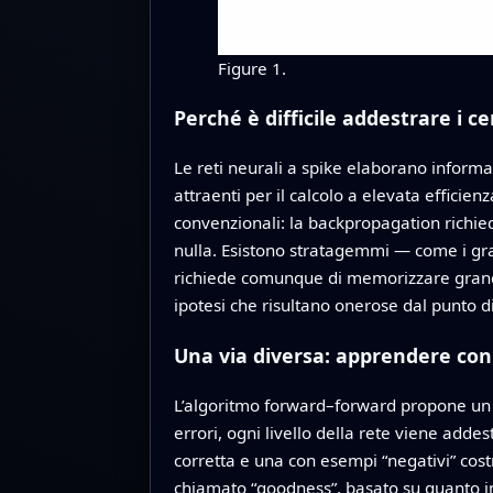
Figure 1.
Perché è difficile addestrare i ce
Le reti neurali a spike elaborano informa
attraenti per il calcolo a elevata efficie
convenzionali: la backpropagation richied
nulla. Esistono stratagemmi — come i gra
richiede comunque di memorizzare grandi qu
ipotesi che risultano onerose dal punto d
Una via diversa: apprendere con
L’algoritmo forward–forward propone un a
errori, ogni livello della rete viene adde
corretta e una con esempi “negativi” cost
chiamato “goodness”, basato su quanto int