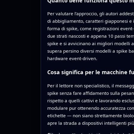
Quanto bene funziona questo m
Per valutare l’approccio, gli autori addes
di abbigliamento, caratteri giapponesi e i
forma di spike, come registrazioni event-
due strati nascosti e appena 10 passi te
spike e si avvicinano ai migliori modelli
supera persino diversi modelli a spike b
hardware event-driven.
Cosa significa per le macchine fu
Per il lettore non specialistico, il messa
spike senza fare affidamento sulla pesa
rispetto a quelli cattivi e lavorando es
modulare pur ottenendo accuratezza compe
etichette — non siano strettamente biolog
apre la strada a dispositivi intelligenti 