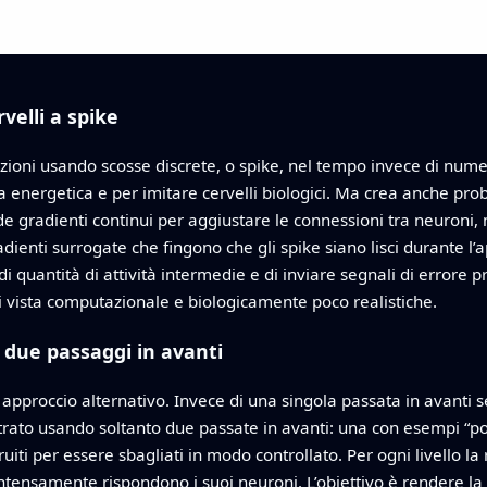
rvelli a spike
zioni usando scosse discrete, o spike, nel tempo invece di numeri
nza energetica e per imitare cervelli biologici. Ma crea anche pr
e gradienti continui per aggiustare le connessioni tra neuroni, 
dienti surrogate che fingono che gli spike siano lisci durante
antità di attività intermedie e di inviare segnali di errore preci
i vista computazionale e biologicamente poco realistiche.
 due passaggi in avanti
pproccio alternativo. Invece di una singola passata in avanti 
strato usando soltanto due passate in avanti: una con esempi “pos
ruiti per essere sbagliati in modo controllato. Per ogni livello 
ensamente rispondono i suoi neuroni. L’obiettivo è rendere la g