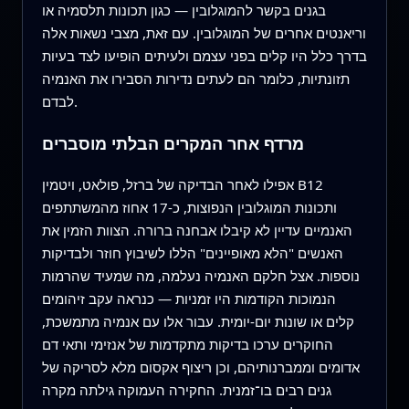
בגנים בקשר להמוגלובין — כגון תכונות תלסמיה או
וריאנטים אחרים של המוגלובין. עם זאת, מצבי נשאות אלה
בדרך כלל היו קלים בפני עצמם ולעיתים הופיעו לצד בעיות
תזונתיות, כלומר הם לעתים נדירות הסבירו את האנמיה
לבדם.
מרדף אחר המקרים הבלתי מוסברים
אפילו לאחר הבדיקה של ברזל, פולאט, ויטמין B12
ותכונות המוגלובין הנפוצות, כ‑17 אחוז מהמשתתפים
האנמיים עדיין לא קיבלו אבחנה ברורה. הצוות הזמין את
האנשים "הלא מאופיינים" הללו לשיבוץ חוזר ולבדיקות
נוספות. אצל חלקם האנמיה נעלמה, מה שמעיד שהרמות
הנמוכות הקודמות היו זמניות — כנראה עקב זיהומים
קלים או שונות יום-יומית. עבור אלו עם אנמיה מתמשכת,
החוקרים ערכו בדיקות מתקדמות של אנזימי ותאי דם
אדומים וממברנותיהם, וכן ריצוף אקסום מלא לסריקה של
גנים רבים בו־זמנית. החקירה העמוקה גילתה מקרה