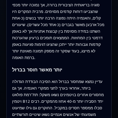
סוגיה בריאותית הציבורית ברורה, אך נמוכה יותר מכפי
שהצביעו דוחות קודמים מסוימים. מרבית המקרים היו
קלים, והאנמיה היתה נפוצה הרבה יותר בנשים (כ‑אחת
מכל ארבע) מאשר בגברים (כ‑אחד מכל עשרים). שיעורים
השתנו במידה מסוימת בין קבוצות אתניות אך לא באופן
דרמטי בין המחוזות. הממצאים תומכים ברעיון שהערכות
קודמות וגבוהות יותר ייתכן שהציגו דגימות פגיעות באופן
לא מייצג, בעוד שסקר זה מספק תמונה מאוזנת יותר
ברמת האומה.
יותר מאשר חוסר בברזל
עדיין נמצא שמחסור בברזל הוא הסיבה הבודדת הגדולה
ביותר, אחראי בערך לחצי ממקרי האנמיה. אך גם
מחסורים אחרים בויטמינים נשאו משקל: תת־רמת פולאט
ויטמין B12 יחד הסבירו יותר מ‑40 אחוז מהמקרים. רבים
סבלו ממספר חסרים במקביל. החוקרים גם גילו שמיעוט
משמעותי של אנשים אנמיים נשאו שינויים תורשתיים