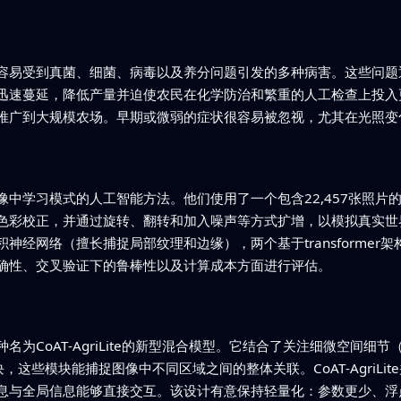
容易受到真菌、细菌、病毒以及养分问题引发的多种病害。这些问题
迅速蔓延，降低产量并迫使农民在化学防治和繁重的人工检查上投入
推广到大规模农场。早期或微弱的症状很容易被忽视，尤其在光照变
中学习模式的人工智能方法。他们使用了一个包含22,457张照片
色彩校正，并通过旋转、翻转和加入噪声等方式扩增，以模拟真实世
神经网络（擅长捕捉局部纹理和边缘），两个基于transformer
确性、交叉验证下的鲁棒性以及计算成本方面进行评估。
为CoAT‑AgriLite的新型混合模型。它结合了关注细微空间细节
块，这些模块能捕捉图像中不同区域之间的整体关联。CoAT‑AgriLite
与全局信息能够直接交互。该设计有意保持轻量化：参数更少、浮点运算更