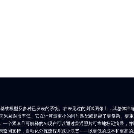
显优于四个基线模型及多种已发表的系统。在未见过的测试图像上，其总体准
检病果且误报率低。它在计算量更小的同时匹配或超越了更复杂、更
：一个紧凑且可解释的AI现在可以通过普通照片可靠地标记病果，
康监测支持，自动化分拣流程并减少浪费——以更低的成本和更高的