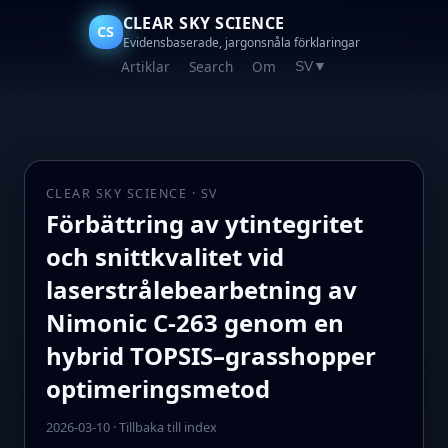
CLEAR SKY SCIENCE
CS
Evidensbaserade, jargonsnåla förklaringar
Artiklar
Search
Om
SV
▼
CLEAR SKY SCIENCE · SV
Förbättring av ytintegritet
och snittkvalitet vid
laserstrålebearbetning av
Nimonic C-263 genom en
hybrid TOPSIS–grasshopper
optimeringsmetod
2026-03-10
·
Tillbaka till index