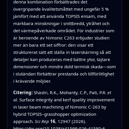
denna kombination förbättrades det
övergripande kvalitets­måttet med ungefär 5 %
jämfört med att använda TOPSIS ensam, med
märkbara minskningar i snittbredd, ytråhet och
det värmepåverkade området. För industrier som
är beroende av Nimonic C263 erbjuder studien
mer än bara ett set siffror: den visar ett
strukturerat sätt att ställa in laserskärning så att
detaljer kan produceras med bättre ytor, tajtare
dimensioner och mindre dold termisk skada—som
i slutändan förbättrar prestanda och tillförlitlighet
i krävande miljöer.
Citering:
Shastri, R.K., Mohanty, C.P., Pati, P.R.
et
al.
Surface integrity and kerf quality improvement
in laser beam machining of Nimonic C-263 by
hybrid TOPSIS–grasshopper optimization
approach.
Sci Rep
16
, 12947 (2026).
https://doi.org/10.1038/s41598-026-41580-6