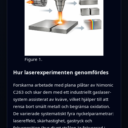
Figure 1.
Hur laserexperimenten genomfördes
Forskarna arbetade med plana plåtar av Nimonic
C263 och skar dem med ett industriellt gaslaser­
system assisterat av kväve, vilket hjälper till att
rensa bort smält metall och begränsa oxidation.
De varierade systematiskt fyra nyckelparametrar:
laser­effekt, skärhastighet, gastryck och
fokusposition (hur djupt strålen är fokuserad i