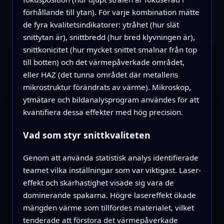
förhållande till ytan). För varje kombination mätte
de fyra kvalitetsindikatorer: ytråhet (hur slät
snittytan är), snittbredd (hur bred klyvningen är),
snittkonicitet (hur mycket snittet smalnar från top
till botten) och det värmepåverkade området,
eller HAZ (det tunna området där metallens
mikrostruktur förändrats av värme). Mikroskop,
ytmätare och bildanalysprogram användes för att
kvantifiera dessa effekter med hög precision.
Vad som styr snittkvaliteten
Genom att använda statistisk analys identifierade
teamet vilka inställningar som var viktigast. Laser­
effekt och skärhastighet visade sig vara de
dominerande spakarna. Högre laser­effekt ökade
mängden värme som tillfördes materialet, vilket
tenderade att förstora det värmepåverkade