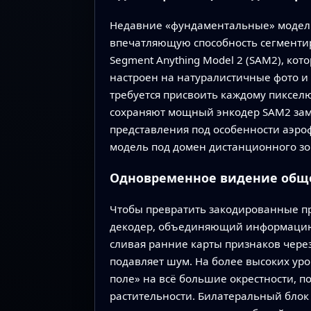
Недавние «фундаментальные» модели
впечатляющую способность сегменти
Segment Anything Model 2 (SAM2), ко
настроен на натуралистичные фото и 
требуется присвоить каждому пиксел
сохраняют мощный энкодер SAM2 зам
представления под особенности аэроф
модель под домен дистанционного з
Одновременное видение обще
Чтобы превратить закодированные пр
декодер, объединяющий информацию н
сливая ранние карты признаков чере
подавляет шум. На более высоких ур
поле» на всё большие окрестности, п
растительности. Билатеральный блок