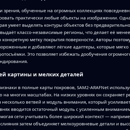
 зрения, обученные на огромных коллекциях повседневн
ровать практически любые объекты на изображении. Одн
торая умеет выделять контуры объектов без предварительно
выдаёт классо‑независимые регионы, что делает её менее 
ю конкретную метку покрытия поверхности. Авторы поэтом
ороженным и добавляют лёгкие адаптеры, которые мягко 
отосъёмки. Это позволяет избежать дообучения огромного
ондирования.
й картины и мелких деталей
изнаки в полные карты покровов, SAM2‑ARAFNet использ
а многих масштабах. На низких уровнях он сохраняет р
з несколько ветвей и модуль внимания, который усилив
овнях вводится остаточный модуль с усиленным внимание
омогая сети учитывать более широкий контекст — наприме
 слияния затем объединяет мелкоуровневые детали и высо