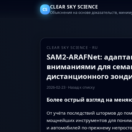
CLEAR SKY SCIENCE
CS
Объяснения на основе доказательств, миним
CLEAR SKY SCIENCE · RU
SAM2-ARAFNet: адапта
вниманиями для сема
дистанционного зонд
2026-02-23
·
Назад к списку
Более острый взгляд на меня
От учёта последствий штормов до по
мощнейших инструментов для пониман
и автомобилей по‑прежнему непросто