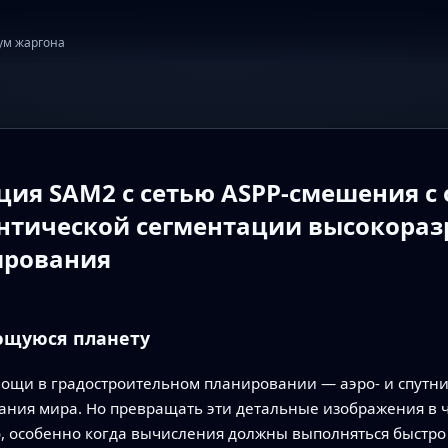
ум жаргона
ция SAM2 с сетью ASPP‑смешения с
нтической сегментации высокора
ирования
ющуюся планету
мощи в градостроительном планировании — аэро- и спутн
ия мира. Но превращать эти детальные изображения в чё
, особенно когда вычисления должны выполняться быстро 