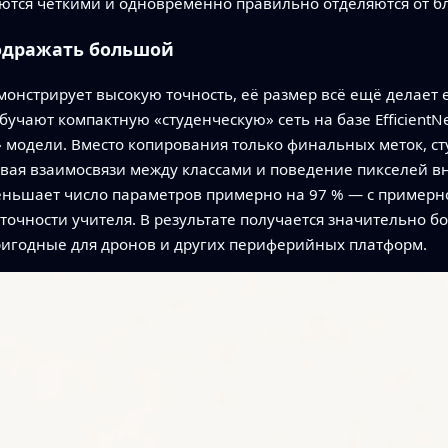
ются чёткими и одновременно правильно отделяются от 
одражать большой
онстрирует высокую точность, её размер всё ещё делает 
бучают компактную «студенческую» сеть на базе EfficientN
модели. Вместо копирования только финальных меток, сту
ая взаимосвязи между классами и поведение пикселей вну
еньшает число параметров примерно на 97 % — с примерн
точности учителя. В результате получается значительно б
ригодные для дронов и других периферийных платформ.