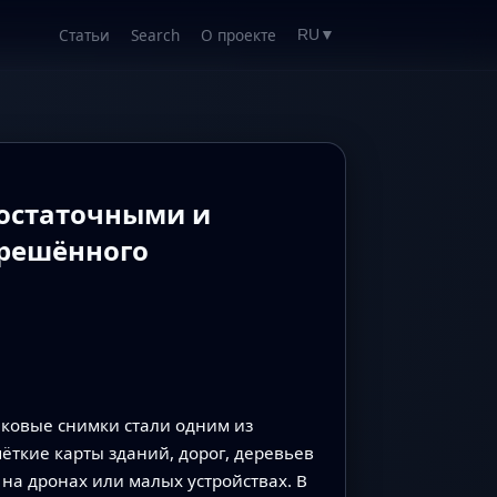
Статьи
Search
О проекте
RU
▼
 остаточными и
зрешённого
иковые снимки стали одним из
ткие карты зданий, дорог, деревьев
на дронах или малых устройствах. В