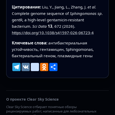
Цитирование:
Liu, Y., Jiang, L., Zhang, J.
et al.
Complete genome sequence of
Sphingomonas sp
.
gentR, a high-level gentamicin-resistant
bacterium.
Sci Data
13
, 672 (2026).
https://doi.org/10.1038/s41597-026-06723-4
Ключевые слова:
антибактериальная
устойчивость, гентамицин, Sphingomonas,
бактериальный геном, плазмидные гены
Telegram
VK
mailru
Odnoklassniki
Ресурс
О проекте Clear Sky Science
Clear Sky Science отбирает понятные обзоры
рецензируемых работ, написанные для любознательных