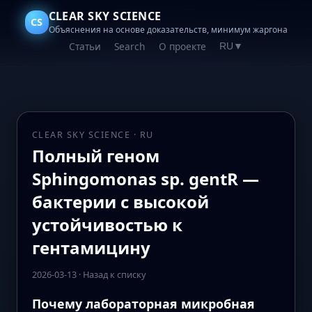
CLEAR SKY SCIENCE
CS
Объяснения на основе доказательств, минимум жаргона
Статьи
Search
О проекте
RU
▼
CLEAR SKY SCIENCE · RU
Полный геном
Sphingomonas sp. gentR —
бактерии с высокой
устойчивостью к
гентамицину
2026-03-13
·
Назад к списку
Почему лабораторная микробная