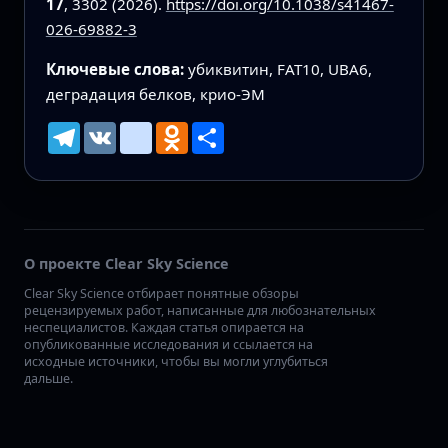
17
, 3302 (2026).
https://doi.org/10.1038/s41467-
026-69882-3
Ключевые слова:
убиквитин, FAT10, UBA6,
деградация белков, крио-ЭМ
Telegram
VK
mailru
Odnoklassniki
Ресурс
О проекте Clear Sky Science
Clear Sky Science отбирает понятные обзоры
рецензируемых работ, написанные для любознательных
неспециалистов. Каждая статья опирается на
опубликованные исследования и ссылается на
исходные источники, чтобы вы могли углубиться
дальше.