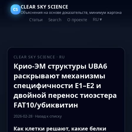
CLEAR SKY SCIENCE
CS
Объяснения на основе доказательств, минимум жаргона
Статьи
Search
О проекте
RU
▼
CLEAR SKY SCIENCE · RU
Крио-ЭМ структуры UBA6
раскрывают механизмы
специфичности E1–E2 и
двойной перенос тиоэстера
FAT10/убиквитин
2026-02-28
·
Назад к списку
Как клетки решают, какие белки