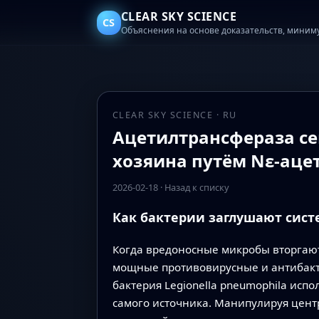
CLEAR SKY SCIENCE
CS
Объяснения на основе доказательств, миним
CLEAR SKY SCIENCE · RU
Ацетилтрансфераза се
хозяина путём Nε-аце
2026-02-18
·
Назад к списку
Как бактерии заглушают сист
Когда вредоносные микробы вторгают
мощные противовирусные и антибакт
бактерия Legionella pneumophila исп
самого источника. Манипулируя цент