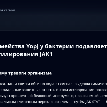
ум жаргона
мейства YopJ у бактерии подавляе
тилирования JAK1
ему тревоги организма
ся, наши клетки обычно подают сигнал, выделяя химичес
ериальные защитные ответы. В этом исследовании пока
ользует крошечный белковый инструмент, называемый Lem1
ральным клеточным переключателем — путём JAK‑STAT, — б