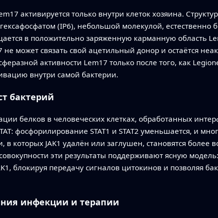
Lem17 активируется только внутри клеток хозяина. Структу
гексафосфатом (IP6), небольшой молекулой, естественно б
ещается в положительно заряженную карманную область Le
не может связать свой ацетильный донор и остаётся неак
еразной активности Lem17 только после того, как Legionel
вацию внутри самой бактерии.
ст бактерий
ации белков в человеческих клетках, обработанных интер
TAT: фосфорилирование STAT1 и STAT2 уменьшается, и мно
и, в которых JAK1 удалён или заглушен, становятся боле
 совокупности эти результаты поддерживают ясную модель:
AK1, блокируя передачу сигналов цитокинов и позволяя ба
ания инфекции и терапии