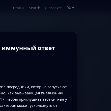
Статьи
Search
О проекте
RU
▼
т иммунный ответ
кие посредники, которые запускают
зано, как вызывающая пневмонию
7, чтобы приглушить этот сигнал у
актерия может ускользнуть от