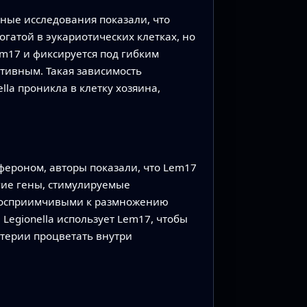
рные исследования показали, что
огатой в эукариотических клетках, но
m17 и фиксируется под гибким
тивным. Такая зависимость
la проникла в клетку хозяина,
фероном, авторы показали, что Lem17
гие гены, стимулируемые
е восприимчивыми к размножению
 Legionella использует Lem17, чтобы
ктерии процветать внутри