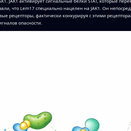
K1. JAK1 активирует сигнальные белки STAT, которые пер
али, что Lem17 специально нацелен на JAK1. Он непосредст
вые рецепторы, фактически конкурируя с этими рецептора
игналов опасности.