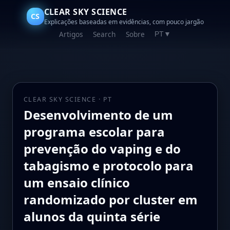
CLEAR SKY SCIENCE
CS
Explicações baseadas em evidências, com pouco jargão
Artigos
Search
Sobre
PT
▼
CLEAR SKY SCIENCE · PT
Desenvolvimento de um
programa escolar para
prevenção do vaping e do
tabagismo e protocolo para
um ensaio clínico
randomizado por cluster em
alunos da quinta série