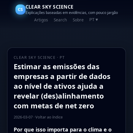
CLEAR SKY SCIENCE
CS
Explicações baseadas em evidências, com pouco jargão
Artigos
Search
Sobre
PT
▼
CLEAR SKY SCIENCE · PT
Estimar as emissões das
empresas a partir de dados
ao nível de ativos ajuda a
revelar (des)alinhamento
com metas de net zero
2026-03-07
·
Voltar ao índice
Por que isso importa para o clima e o