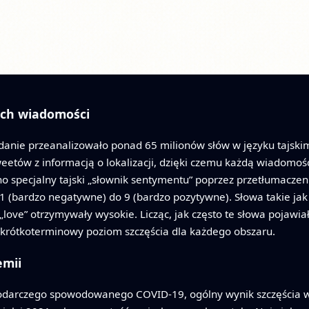
ych wiadomości
anie przeanalizowało ponad 65 milionów słów w języku tajski
tweetów z informacją o lokalizacji, dzięki czemu każdą wiadomo
o specjalny tajski „słownik sentymentu” poprzez przetłumaczenie
 1 (bardzo negatywne) do 9 (bardzo pozytywne). Słowa takie jak
„love” otrzymywały wysokie. Licząc, jak często te słowa pojawiał
 krótkoterminowy poziom szczęścia dla każdego obszaru.
emii
odarczego spowodowanego COVID-19, ogólny wynik szczęścia w Ta