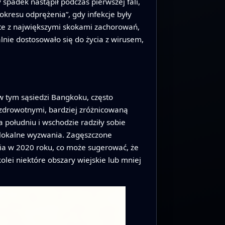
spadek nastąpił podczas pierwszej fali,
okresu odprężenia”, gdy infekcje były
t te z największymi skokami zachorowań,
lnie dostosowało się do życia z wirusem,
 w tym sąsiedzi Bangkoku, często
zdrowotnymi, bardziej zróżnicowaną
 południu i wschodzie radziły sobie
e lokalne wyzwania. Zagęszczone
cia w 2020 roku, co może sugerować, że
olei niektóre obszary wiejskie lub mniej