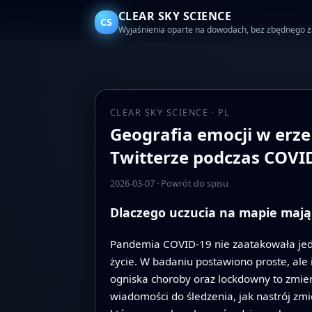
CLEAR SKY SCIENCE
CS
Wyjaśnienia oparte na dowodach, bez zbędnego 
CLEAR SKY SCIENCE · PL
Geografia emocji w erze
Twitterze podczas COVI
2026-03-07
·
Powrót do spisu
Dlaczego uczucia na mapie mają
Pandemia COVID-19 nie zaatakowała jedyn
życie. W badaniu postawiono proste, ale is
ogniska choroby oraz lockdowny to zmien
wiadomości do śledzenia, jak nastrój zmi