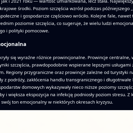
jak i 2021 roku — wartość umiarkowana, lecz stała. Największy 
rajowe środki. Poziom szczęścia wzrósł podczas późniejszego „
 społeczne i gospodarcze częściowo wróciło. Kolejne fale, nawe
rednim poziomie szczęścia, co sugeruje, że wielu ludzi emocjona
go i polityki pomocowe.
mocjonalna
 kryły się wyraźne różnice prowincjonalne. Prowincje centralne,
yniki szczęścia, prawdopodobnie wspierane lepszymi usługami 
 Regiony przygraniczne oraz prowincje zależne od turystyki na
dy z podróży, zakłócenia handlu transgranicznego i długotrwał
 gospodarstw domowych wykazywały nieco niższe poziomy szczęś
y i większa ekspozycja na infekcję podniosły poziom stresu. Z k
 swój ton emocjonalny w niektórych okresach kryzysu.