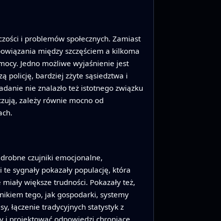
czości i problemów społecznych. Zamiast
 powiązania między szczęściem a kilkoma
mocy. Jedno możliwe wyjaśnienie jest
policję, bardziej zżyte sąsiedztwa i
adanie nie znalazło też istotnego związku
czują, zależy równie mocno od
ach.
 drobne czujniki emocjonalne,
i te sygnały pokazały populację, która
miały większe trudności. Pokazały też,
ynikiem tego, jak gospodarki, systemy
y, łączenie tradycyjnych statystyk z
 i projektować odpowiedzi chroniące