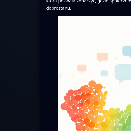
która pozwala zobaczyć, gdzie społecznoś
dobrostanu.