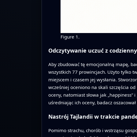
Figure 1.
Odczytywanie uczuć z codzienn
Aby zbudować tę emocjonalną mapę, bad
wszystkich 77 prowincjach. Użyto tylko 
miejscem i czasem jej wysłania. Stworzon
wcześniej oceniono na skali szczęścia od
oceny, natomiast słowa jak „happiness” i 
uśredniając ich oceny, badacz oszacował
Nastrój Tajlandii w trakcie pand
Pomimo strachu, chorób i wstrząsu gosp