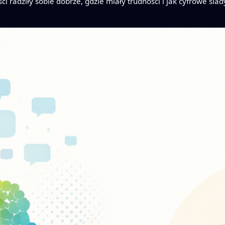
ci radziły sobie dobrze, gdzie miały trudności i jak cyfrowe śl