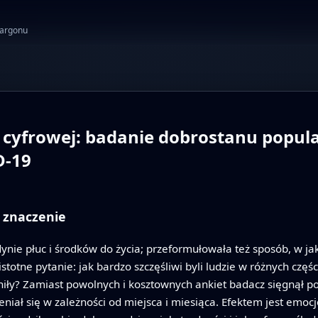
żargonu
 cyfrowej: badanie dobrostanu populac
D-19
 znaczenie
ie płuc i środków do życia; przeformułowała też sposób, w jaki
totne pytanie: jak bardzo szczęśliwi byli ludzie w różnych części
iły? Zamiast powolnych i kosztownych ankiet badacz sięgnął po 
eniał się w zależności od miejsca i miesiąca. Efektem jest emoc