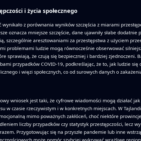
pczości i życia społecznego
ryć wynikało z porównania wyników szczęścia z miarami przestęp
sze oznacza mniejsze szczęście, dane ujawniły słabe dodatnie
ią, szczególnie aresztowaniami za przestępstwa z użyciem prze
ymi problemami ludzie mogą równocześnie obserwować silniejszą 
e sprawiają, że czują się bezpieczniej i bardziej zjednoczeni. B
bami przypadków COVID-19, podkreślając, że to, jak ludzie się 
cznego i więzi społecznych, co od surowych danych o zakażeni
zowy wniosek jest taki, że cyfrowe wiadomości mogą działać jak
ysu w czasie rzeczywistym i w konkretnych miejscach. W Tajlandi
mocjonalną mimo poważnych zakłóceń, choć niektóre prowincje 
dleniem liczby przypadków czy statystyk przestępczości, lecz w
 razem. Przygotowując się na przyszłe pandemie lub inne wstrząs
cznościowych może pomóc szybciej wykrywać wrażliwe regiony