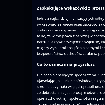
Zaskakujące wskazówki z przestę
Jedno z najbardziej nieintuicyjnych odk
wykazywać, że więcej przestępczości zaw
statystykami związanymi z przestępczośc
takie, że w miejscach z bardziej widoczn
bardziej aktywne wzajemne wsparcie, któr
między wynikami szczęścia a samymi licz
bezpieczeństwa dochodów, zaufania publi
Co to oznacza na przyszłość
Dla osób niebędących specjalistami kluc
ujawniając, jak ludzie doświadczają kryz
średnio utrzymała względną stabilność e
że dobrostan nie jest prostym odzwiercie
opieki zdrowotnej i społeczności reagują
„emocjonalnymi mapami” z mediów społe