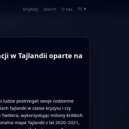
Artykuły
Search
O nas
PL
▼
ji w Tajlandii oparte na
 ludzie postrzegali swoje codzienne
ach Tajlandii w czasie kryzysu i czy
Twittera, wykorzystując miliony krótkich
jonalna mapa Tajlandii z lat 2020–2021,