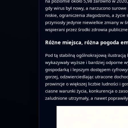
na poziomie około 5,98 zarówno w 2020, 
gdy wirus był nowy, a narzucono surowe k
niskie, ograniczenia złagodzono, a życie
przyniosły jedynie niewielkie zmiany w ś
wspierani przez środki zdrowia publiczne
Różne miejsca, różna pogoda e
Pod tą stabilną ogólnokrajową ilustracją
wykazywały wyższe i bardziej odporne w
gospodarką i lepszym dostępem cyfrowym.
gorzej, odzwierciedlając utracone docho
prowincje o większej liczbie ludności i
ciasne warunki życia, konkurencja o zasob
zaludnione utrzymały, a nawet poprawiły