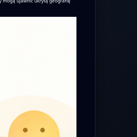
ady mogą ujawnić ukrytą geografię