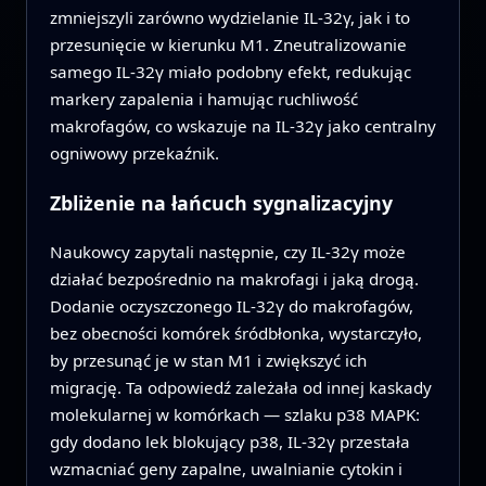
zmniejszyli zarówno wydzielanie IL‑32γ, jak i to
przesunięcie w kierunku M1. Zneutralizowanie
samego IL‑32γ miało podobny efekt, redukując
markery zapalenia i hamując ruchliwość
makrofagów, co wskazuje na IL‑32γ jako centralny
ogniwowy przekaźnik.
Zbliżenie na łańcuch sygnalizacyjny
Naukowcy zapytali następnie, czy IL‑32γ może
działać bezpośrednio na makrofagi i jaką drogą.
Dodanie oczyszczonego IL‑32γ do makrofagów,
bez obecności komórek śródbłonka, wystarczyło,
by przesunąć je w stan M1 i zwiększyć ich
migrację. Ta odpowiedź zależała od innej kaskady
molekularnej w komórkach — szlaku p38 MAPK:
gdy dodano lek blokujący p38, IL‑32γ przestała
wzmacniać geny zapalne, uwalnianie cytokin i