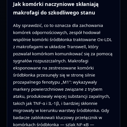
Jak komórki naczyniowe skłaniają
makrofagi do szkodliwego stanu
Aby sprawdzić, co to oznacza dla zachowania
komórek odpornościowych, zespół hodował
wspólnie komórki śródbłonka traktowane Ox‑LDL
z makrofagami w układzie Transwell, który
pozwalał komórkom komunikować się za pomocą
sygnałów rozpuszczalnych. Makrofagi
eksponowane na zestresowane komórki
śródbłonka przesunęły się w stronę silnie
prozapalnego fenotypu „M1”: wykazywały
markery powierzchniowe związane z trybem
ataku, produkowały więcej substancji zapalnych,
takich jak TNF‑α i IL‑1β, i bardziej skłonnie
migrowały w kierunku warstwy śródbłonka. Gdy
badacze zablokowali kluczowy przełącznik w
komórkach śródbłonka — szlak NF‑κB —