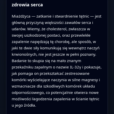
zdrowia serca
Miażdżyca — zatkanie i stwardnienie tętnic — jest
główną przyczyną większości zawałów serca i
udarów. Wiemy, że cholesterol, zwłaszcza w
swojej uszkodzonej postaci, oraz przewlekłe
zapalenie napędzają tę chorobę, ale sposób, w
jaki te dwie siły komunikują się wewnątrz naczyń
krwionośnych, nie jest jeszcze w pełni poznany.
Badanie to skupia się na mało znanym
przekaźniku zapalnym o nazwie IL‑32γ i pokazuje,
jak pomaga on przekształcać zestresowane
komórki wyściełające naczynia w silne magnesy i
wzmacniacze dla szkodliwych komórek układu
odpornościowego, co potencjalnie otwiera nowe
możliwości łagodzenia zapalenia w ścianie tętnic
u jego źródła.