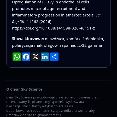
Upregulation of IL-32γ in endothelial cells
promotes macrophage recruitment and
inflammatory progression in atherosclerosis.
Sci
Rep
16
, 11262 (2026).
https://doi.org/10.1038/s41598-026-40151-z
Słowa kluczowe:
miażdżyca, komórki śródbłonka,
polaryzacja makrofagów, zapalnie, IL-32 gamma
WhatsApp
Facebook
X
LinkedIn
Podziel
się
O Clear Sky Science
Clear Sky Science przygotowuje przystępne omówienia prac
recenzowanych, pisane z myślą o ciekawych świata
niespecjalistach. Każdy artykuł opiera się na
opublikowanych badaniach i cytuje źródła pierwotne, aby
umożliwić dalsze zgłębianie tematu.