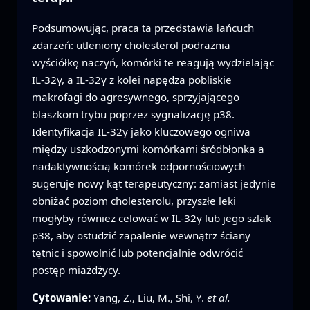
Podsumowując, praca ta przedstawia łańcuch
zdarzeń: utleniony cholesterol podrażnia
wyściółkę naczyń, komórki te reagują wydzielając
IL‑32γ, a IL‑32γ z kolei napędza pobliskie
makrofagi do agresywnego, sprzyjającego
blaszkom trybu poprzez sygnalizację p38.
Identyfikacja IL‑32γ jako kluczowego ogniwa
między uszkodzonymi komórkami śródbłonka a
nadaktywnością komórek odpornościowych
sugeruje nowy kąt terapeutyczny: zamiast jedynie
obniżać poziom cholesterolu, przyszłe leki
mogłyby również celować w IL‑32γ lub jego szlak
p38, aby ostudzić zapalenie wewnątrz ściany
tętnic i spowolnić lub potencjalnie odwrócić
postęp miażdżycy.
Cytowanie:
Yang, Z., Liu, M., Shi, Y.
et al.