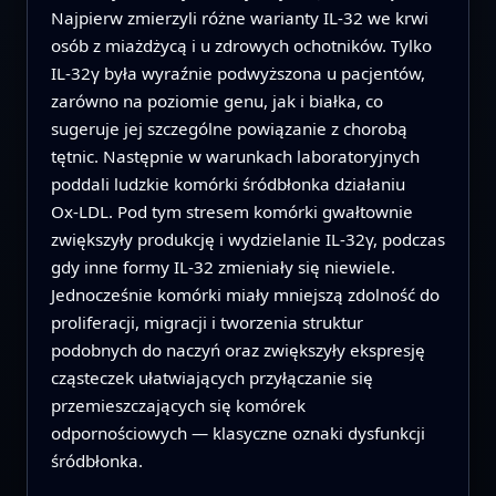
Najpierw zmierzyli różne warianty IL‑32 we krwi
osób z miażdżycą i u zdrowych ochotników. Tylko
IL‑32γ była wyraźnie podwyższona u pacjentów,
zarówno na poziomie genu, jak i białka, co
sugeruje jej szczególne powiązanie z chorobą
tętnic. Następnie w warunkach laboratoryjnych
poddali ludzkie komórki śródbłonka działaniu
Ox‑LDL. Pod tym stresem komórki gwałtownie
zwiększyły produkcję i wydzielanie IL‑32γ, podczas
gdy inne formy IL‑32 zmieniały się niewiele.
Jednocześnie komórki miały mniejszą zdolność do
proliferacji, migracji i tworzenia struktur
podobnych do naczyń oraz zwiększyły ekspresję
cząsteczek ułatwiających przyłączanie się
przemieszczających się komórek
odpornościowych — klasyczne oznaki dysfunkcji
śródbłonka.