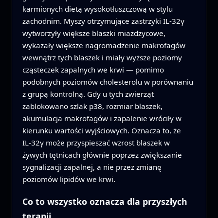
karmionych dietą wysokotłuszczową w stylu
zachodnim. Myszy otrzymujące zastrzyki IL‑32γ
wytworzyły większe blaszki miażdżycowe,
wykazały większe nagromadzenie makrofagów
wewnątrz tych blaszek i miały wyższe poziomy
cząsteczek zapalnych we krwi — pomimo
podobnych poziomów cholesterolu w porównaniu
z grupą kontrolną. Gdy u tych zwierząt
zablokowano szlak p38, rozmiar blaszek,
akumulacja makrofagów i zapalenie wróciły w
kierunku wartości wyjściowych. Oznacza to, że
IL‑32γ może przyspieszać wzrost blaszek w
żywych tętnicach głównie poprzez zwiększanie
sygnalizacji zapalnej, a nie przez zmianę
poziomów lipidów we krwi.
Co to wszystko oznacza dla przyszłych
terapii