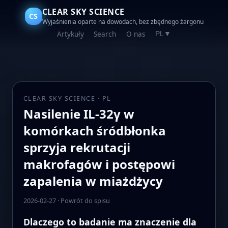
CLEAR SKY SCIENCE
CS
Wyjaśnienia oparte na dowodach, bez zbędnego żargonu
Artykuły
Search
O nas
PL
▼
CLEAR SKY SCIENCE · PL
Nasilenie IL-32γ w
komórkach śródbłonka
sprzyja rekrutacji
makrofagów i postępowi
zapalenia w miażdżycy
2026-02-27
·
Powrót do spisu
Dlaczego to badanie ma znaczenie dla