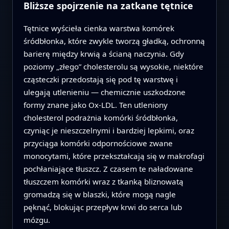
Bliższe spojrzenie na zatkane tętnice
Tętnice wyścieła cienka warstwa komórek
śródbłonka, które zwykle tworzą gładką, ochronną
barierę między krwią a ścianą naczynia. Gdy
poziomy „złego” cholesterolu są wysokie, niektóre
cząsteczki przedostają się pod tę warstwę i
ulegają utlenieniu — chemicznie uszkodzone
formy znane jako Ox‑LDL. Ten utleniony
cholesterol podrażnia komórki śródbłonka,
czyniąc je nieszczelnymi i bardziej lepki­mi, oraz
przyciąga komórki odpornościowe zwane
monocytami, które przekształcają się w makrofagi
pochłaniające tłuszcz. Z czasem te naładowane
tłuszczem komórki wraz z tkanką bliznowatą
gromadzą się w blaszki, które mogą nagle
pęknąć, blokując przepływ krwi do serca lub
mózgu.