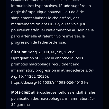
immunitaires hyperactives, l’étude suggère un
angle thérapeutique nouveau : au‑delà de
simplement abaisser le cholestérol, des
médicaments ciblant l’IL‑32γ ou sa voie p38
pourraient atténuer l’inflammation au sein de la
paroi artérielle et ralentir, voire inverser, la
progression de l’athérosclérose.
Citation:
Yang, Z., Liu, M., Shi, Y.
et al.
Upregulation of IL-32γ in endothelial cells
promotes macrophage recruitment and
inflammatory progression in atherosclerosis.
Sci
Rep
16
, 11262 (2026).
https://doi.org/10.1038/s41598-026-40151-z
Mots-clés:
athérosclérose, cellules endothéliales,
polarisation des macrophages, inflammation, IL-
32 gamma