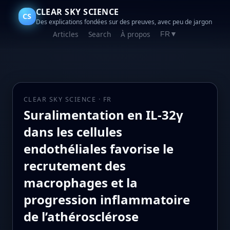
CLEAR SKY SCIENCE
CS
Des explications fondées sur des preuves, avec peu de jargon
Articles
Search
À propos
FR
▼
CLEAR SKY SCIENCE · FR
Suralimentation en IL-32γ
dans les cellules
endothéliales favorise le
recrutement des
macrophages et la
progression inflammatoire
de l’athérosclérose