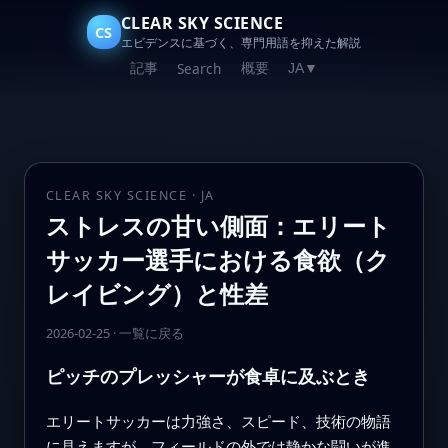
CLEAR SKY SCIENCE
CS
エビデンスに基づく、専門用語を抑えた解説
記事
概要
Search
JA
▼
CLEAR SKY SCIENCE · JA
ストレスの甘い側面：エリート
サッカー選手における食欲（ク
レイビング）と性差
2026-02-25
·
一覧に戻る
ピッチのプレッシャーが食卓に及ぶとき
エリートサッカーは力強さ、スピード、技術の物語
に見えますが、フィールドの外では静かな闘いが進