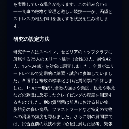
を実践している場合があります。この組み合わせ
――食事の厳格な管理と激しい競技――が、渇望と
ストレスの相互作用を強くする状況を生み出しま
す。
研究の設定方法
研究チームはスペイン、セビリアのトップクラブに
所属する75人のエリート選手（女性33人、男性42
人、16〜34歳）を対象に調査しました。全員がエリ
ートレベルで定期的に練習・試合に参加していまし
た。各選手は複数の標準化された質問票に回答しま
した。1つは一般的な食欲の強さや頻度、視覚や嗅覚
などの刺激に反応したクレイビングの程度を測定す
るものでした。別の質問票は前月における甘い物、
脂肪分の多い食品、ファストフードなど特定の食物
への渇望の頻度を尋ねました。さらに別の質問票で
は、試合直前の競技不安（心配に満ちた思考、緊張