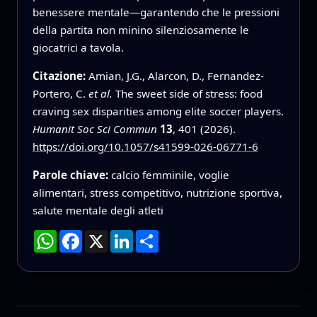
benessere mentale—garantendo che le pressioni
della partita non minino silenziosamente le
giocatrici a tavola.
Citazione:
Amian, J.G., Alarcon, D., Fernandez-
Portero, C.
et al.
The sweet side of stress: food
craving sex disparities among elite soccer players.
Humanit Soc Sci Commun
13
, 401 (2026).
https://doi.org/10.1057/s41599-026-06771-6
Parole chiave:
calcio femminile, voglie
alimentari, stress competitivo, nutrizione sportiva,
salute mentale degli atleti
WhatsApp
Facebook
X
LinkedIn
Condividi