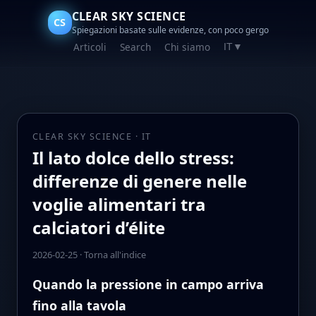
CLEAR SKY SCIENCE
CS
Spiegazioni basate sulle evidenze, con poco gergo
Articoli
Search
Chi siamo
IT
▼
CLEAR SKY SCIENCE · IT
Il lato dolce dello stress:
differenze di genere nelle
voglie alimentari tra
calciatori d’élite
2026-02-25
·
Torna all'indice
Quando la pressione in campo arriva
fino alla tavola