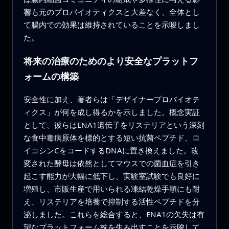
響も元のプロバイオティクスと大差なく、全体とし
て腸内での効果は維持されていることを示唆しまし
た。
将来の治療のためのより安全なプラットフ
ォームの構築
安全性に加え、著者らは「デザイナープロバイオテ
ィクス」が何を成し得るかを示しました。概念実証
として、彼らはENA1遺伝子をリステリアという深刻
な食中毒病原体を標的とする短い抗菌ペプチド、ロ
イコシンCをコードするDNAに置き換えました。改
変された酵母は依然としてマウスでの菌血症を引き
起こす能力が大幅に低下し、実験室試験でも良好に
増殖し、市販生産で用いられる凍結乾燥手順にも耐
え、リステリアを培養で抑制する活性ペプチドを分
泌しました。これらを総合すると、ENA1の欠失は有
望なプラットフォーム株を生み出すことを示唆して