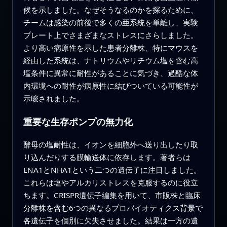
候を示しました。なぜそうなるのかを探るために、
チームは感染の前後で多くの亜系統を単離し、実験
プレート上でさまざまなストレスにさらしました。
より高い病原性を示した患者分離株、特にマウスを
経由した系統は、ナトリウムやリチウム塩を含む高
塩条件に異常に耐性があることに気づき、過酷な体
内環境への耐性が病原性に結びついている可能性が
示唆されました。
重要な生存ポンプの無力化
酵母の塩耐性は、イオンを細胞外へ送り出したり取
り込んだりする膜輸送体に依存します。著者らは
ENA1とNHA1という二つの遺伝子に注目しました。
これらは塩やアルカリストレスを克服するのに役立
ちます。CRISPR遺伝子編集を用いて、市販株と臨床
分離株を含む6つの異なるプロバイオティクス背景で
各遺伝子を個別に欠失させました。結果は一方の遺