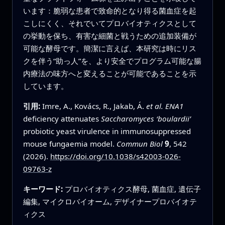
います：脆弱な患者で致命的となり得る菌血症を起
こしにくく、それでいてプロバイオティクスとして
の挙動を保ち、有害な細菌と戦うための追加装備が
可能な酵母です。簡潔に言えば、本研究は時にリス
クを伴う“助っ人”を、より安全でプログラム可能な腸
内療法の味方へと変えることが可能であることを示
しています。
引用:
Imre, A., Kovács, R., Jakab, Á.
et al.
ENA1
deficiency attenuates
Saccharomyces ‘boulardii’
probiotic yeast virulence in immunosuppressed
mouse fungaemia model.
Commun Biol
9
, 542
(2026).
https://doi.org/10.1038/s42003-026-
09763-z
キーワード:
プロバイオティクス酵母, 菌血症, 遺伝子
編集, マイクロバイオーム, デザイナープロバイオテ
ィクス