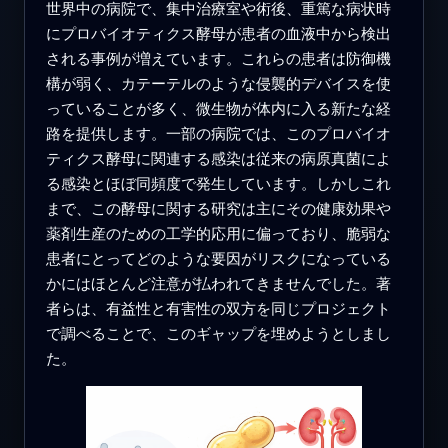
世界中の病院で、集中治療室や術後、重篤な病状時
にプロバイオティクス酵母が患者の血液中から検出
される事例が増えています。これらの患者は防御機
構が弱く、カテーテルのような侵襲的デバイスを使
っていることが多く、微生物が体内に入る新たな経
路を提供します。一部の病院では、このプロバイオ
ティクス酵母に関連する感染は従来の病原真菌によ
る感染とほぼ同頻度で発生しています。しかしこれ
まで、この酵母に関する研究は主にその健康効果や
薬剤生産のための工学的応用に偏っており、脆弱な
患者にとってどのような要因がリスクになっている
かにはほとんど注意が払われてきませんでした。著
者らは、有益性と有害性の双方を同じプロジェクト
で調べることで、このギャップを埋めようとしまし
た。