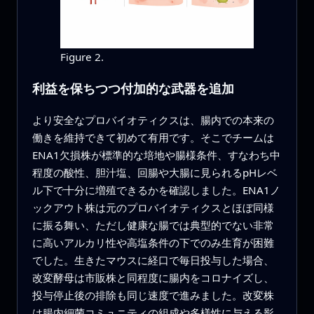
Figure 2.
利益を保ちつつ付加的な武器を追加
より安全なプロバイオティクスは、腸内での本来の
働きを維持できて初めて有用です。そこでチームは
ENA1欠損株が標準的な培地や腸様条件、すなわち中
程度の酸性、胆汁塩、回腸や大腸に見られるpHレベ
ル下で十分に増殖できるかを確認しました。ENA1ノ
ックアウト株は元のプロバイオティクスとほぼ同様
に振る舞い、ただし健康な腸では典型的でない非常
に高いアルカリ性や高塩条件の下でのみ生育が困難
でした。生きたマウスに経口で毎日投与した場合、
改変酵母は市販株と同程度に腸内をコロナイズし、
投与停止後の排除も同じ速度で進みました。改変株
は腸内細菌コミュニティの組成や多様性に与える影