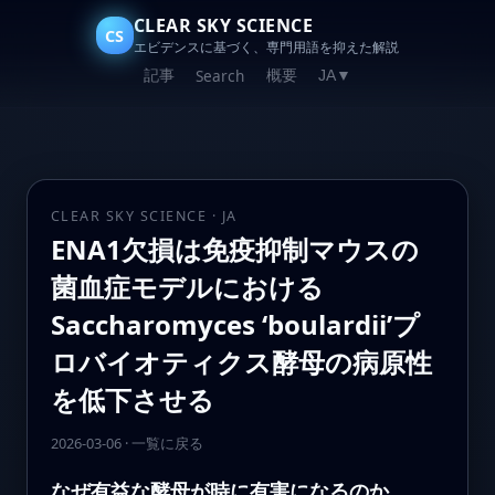
CLEAR SKY SCIENCE
CS
エビデンスに基づく、専門用語を抑えた解説
記事
概要
Search
JA
▼
CLEAR SKY SCIENCE · JA
ENA1欠損は免疫抑制マウスの
菌血症モデルにおける
Saccharomyces ‘boulardii’プ
ロバイオティクス酵母の病原性
を低下させる
2026-03-06
·
一覧に戻る
なぜ有益な酵母が時に有害になるのか