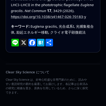
LHCI–LHCII in the phototrophic flagellate
Euglena
gracilis
.
Nat Commun
17
, 3429 (2026).
https://doi.org/10.1038/s41467-026-70183-y
キーワード:
Euglena gracilis, 光合成系I, 光捕集複合
体, 励起エネルギー移動, クライオ電子顕微鏡法
Line
X
Facebook
Hatena
共
有
Clear Sky Science について
Clear Sky Science は、好奇心旺盛な非専門家のために、読みや
すい査読研究の要約を厳選してお届けします。各記事は公表済み
の研究に根拠を置き、原典を引用しているため、さらに深く探究
できます。