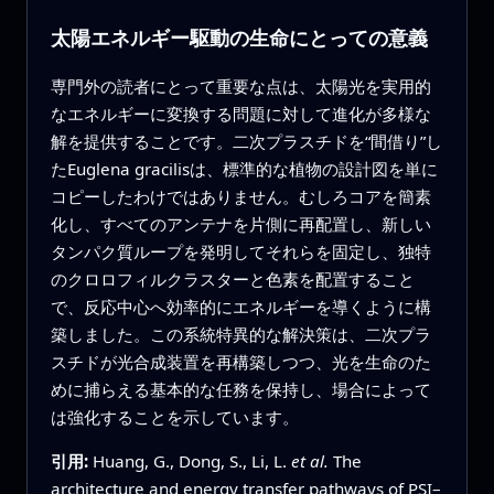
太陽エネルギー駆動の生命にとっての意義
専門外の読者にとって重要な点は、太陽光を実用的
なエネルギーに変換する問題に対して進化が多様な
解を提供することです。二次プラスチドを“間借り”し
たEuglena gracilisは、標準的な植物の設計図を単に
コピーしたわけではありません。むしろコアを簡素
化し、すべてのアンテナを片側に再配置し、新しい
タンパク質ループを発明してそれらを固定し、独特
のクロロフィルクラスターと色素を配置すること
で、反応中心へ効率的にエネルギーを導くように構
築しました。この系統特異的な解決策は、二次プラ
スチドが光合成装置を再構築しつつ、光を生命のた
めに捕らえる基本的な任務を保持し、場合によって
は強化することを示しています。
引用:
Huang, G., Dong, S., Li, L.
et al.
The
architecture and energy transfer pathways of PSI–