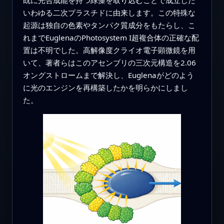
既に光合成能を持つ緑藻を取り込むことで成立した
いわゆる二次プラスチドに由来します。この特殊な
起源は独自の色素やタンパク質成分をもたらし、こ
れまでEuglenaのPhotosystem I超複合体の正確な配
置は不明でした。高解像度クライオ電子顕微鏡を用
いて、著者らはこのアセンブリの三次元構造を2.06
オングストロームまで解決し、Euglenaがどのよう
に光のエンジンを再構築したかを明らかにしまし
た。