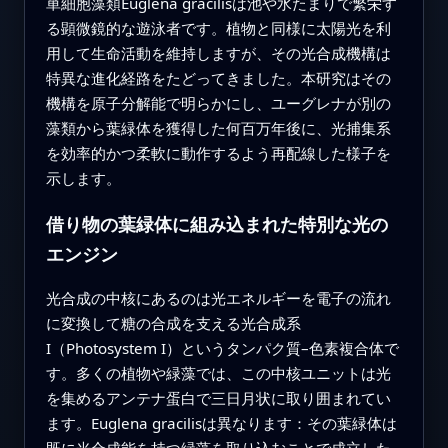
単細胞藻類Euglena gracilisは池や水たまりで繁栄す
る顕微鏡的な遊泳者です。植物と同様に太陽光を利
用して生命活動を維持しますが、その光合成機構は
特異な進化経路をたどってきました。本研究はその
機構を原子分解能で明らかにし、ユーグレナが別の
藻類から葉緑体を獲得した何百万年後に、光捕集系
を効率的かつ柔軟に動作するよう再配線した様子を
示します。
借り物の葉緑体に組み込まれた特別な光の
エンジン
光合成の中核にあるのは光エネルギーを電子の流れ
に変換して糖の合成を支える光合成系
I（Photosystem I）というタンパク質–色素複合体で
す。多くの植物や緑藻では、この中核ユニットは光
を集めるアンテナ蛋白で三日月状に取り囲まれてい
ます。Euglena gracilisは異なります：その葉緑体は