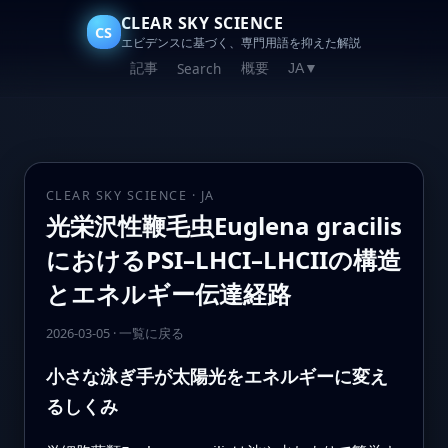
CLEAR SKY SCIENCE
CS
エビデンスに基づく、専門用語を抑えた解説
記事
概要
Search
JA
▼
CLEAR SKY SCIENCE · JA
光栄沢性鞭毛虫Euglena gracilis
におけるPSI–LHCI–LHCIIの構造
とエネルギー伝達経路
2026-03-05
·
一覧に戻る
小さな泳ぎ手が太陽光をエネルギーに変え
るしくみ