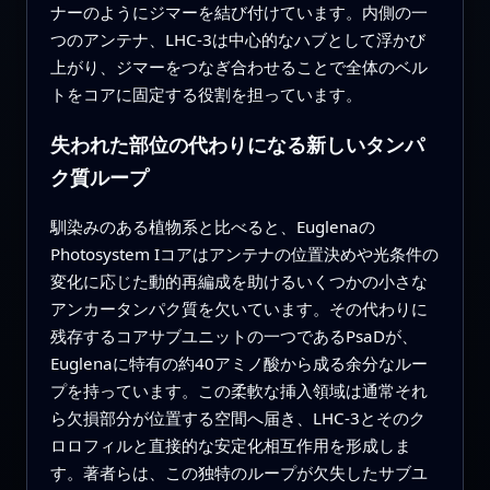
ナーのようにジマーを結び付けています。内側の一
つのアンテナ、LHC-3は中心的なハブとして浮かび
上がり、ジマーをつなぎ合わせることで全体のベル
トをコアに固定する役割を担っています。
失われた部位の代わりになる新しいタンパ
ク質ループ
馴染みのある植物系と比べると、Euglenaの
Photosystem Iコアはアンテナの位置決めや光条件の
変化に応じた動的再編成を助けるいくつかの小さな
アンカータンパク質を欠いています。その代わりに
残存するコアサブユニットの一つであるPsaDが、
Euglenaに特有の約40アミノ酸から成る余分なルー
プを持っています。この柔軟な挿入領域は通常それ
ら欠損部分が位置する空間へ届き、LHC-3とそのク
ロロフィルと直接的な安定化相互作用を形成しま
す。著者らは、この独特のループが欠失したサブユ