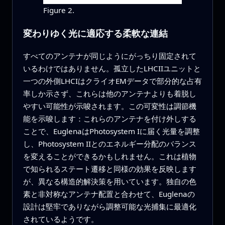
Figure 2.
変わりゆく光に適応する柔軟な連結
すべてのアンテナが同じようにがっちり固定されて
いるわけではありません。孤立したLHCIIユニットと
一つの外側LHCIはクライオEMデータで部分的な占有
率しか示さず、これらは他のアンテナよりも着脱し
やすい可能性が示唆されます。この可変性は調節機
能を示唆します：これらのアンテナを付け外しする
ことで、EuglenaはPhotosystem Iに届く光量を調整
し、Photosystem IIとのエネルギー分配のバランス
を変えることができるかもしれません。これは植物
で知られるステート遷移と同様の効果を反映します
が、異なる構造的解決策を用いています。独自の色
素と非対称なアンテナ配置と合わせて、Euglenaの
設計は堅牢でありながら調整可能な光捕集に最適化
されているようです。