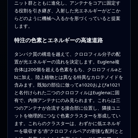
ニット群とともに進化し、アンテナをコアに固定す
る役割を引き継ぎ、入射した光エネルギーがどこか
らどのように機械へ入るかを形づくっていると提案
します。
特注の色素とエネルギーの高速道路
タンパク質の構造を越えて、クロロフィル分子の配
置が光エネルギーの流れを決定します。Euglena複
合体は200個を超える色素をもち、クロロフィルaと
bに加え、陸上植物とは異なる特異なカロテノイドを
含みます。既知の部位に倣ってa1020およびa1021
と名付けられた二つのクロロフィルはEuglenaに固
有で、内側アンテナにのみ見られます。これらは三
つのアンテナが合流する接合部に位置し、隣接ユニ
ットを物理的につなぐ色素クラスターを形成してい
ます。これらのクラスターは、わずかに低エネルギ
ーを吸収する“赤”クロロフィルペアの密接な配列とと