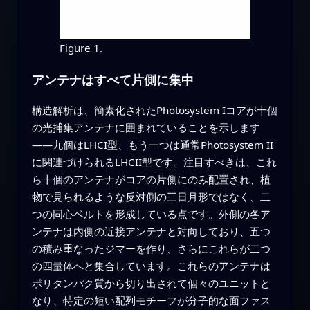
Figure 1.
アンテナはすべて片側に集中
構造解析は、簡素化されたPhotosystem Iコアが十個
の光捕集アンテナに囲まれていることを示します
――九個はLHCI型、もう一つは通常Photosystem II
に関連づけられるLHCII型です。注目すべきは、これ
ら十個のアンテナがコアの片側にのみ配置され、植
物で見られるような反対側の三日月形ではなく、二
つの同心ベルトを形成している点です。外側の各ア
ンテナは内側の近接アンテナと対向しており、五つ
の積み重なったジマーを作り、さらにこれらが二つ
の四量体へと集合しています。これらのアンテナは
ポリタンパク質から切り出されて個々のユニットと
なり、特定の短い配列モチーフが分子的な面ファス