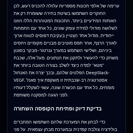
ערימה של אלפי תכונות מספריות עלולה להכניס רעש, לכן
החוקרים השתמשו בשיטת בחירה ששומרת רק את
האותות המידעיים ביותר. התכונות המטוהרות הללו הוזנו
לשלושה מודולי למידת עומק שונים, כל אחד עם התמחות
ייחודית. מודול אחד הצטיין בעקיבת דפוסים לטווח ארוך
לאורך הרצף, אחר תפס מוטיבים מבניים מקומיים ויחסים
ביניהם, ושלישי השתמש במערך גנרטור–מבקר בסגנון
משחק כדי להעשיר ולתקנן את הנתונים. מעל אלה, שכבת
"מטא" למדה כיצד לשלב בצורה הטובה ביותר את
הפלטים שלהם, ובכך יצרה את האנחול DeepStack-
VEGF. אסטרטגיה רב-שכבתית זו משקפת איך פאנל
מומחים, כל אחד עם הכשרה שונה, עשוי לשקלל דעותיו
לפני הגעה למסקנה משותפת.
בדיקת דיוק ופתיחת הקופסה השחורה
כדי לבחון את המערכת שלהם השתמשו המחברים
בולידציה צולבת קפדנית ובמערכת מבחן עצמאית. על פני