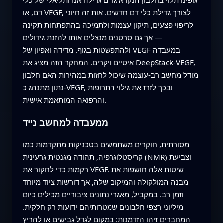
דם, או VEGF, לצורך גדילת כלי דם חדשים. אות זה חיוני
לריפוי פצעים, תיקון עצמות ולתמיכה בהתפתחות תקינה
— אך גם סרטנים מנצלים אותו להזנת גידולים
ולהתפשטות בגוף. מדידה ואפיון של VEGF במעבדה
איטיים ויקרים. המחקר הזה מציג את DeepStack-VEGF,
מודל מחשב רב-עוצמה שיכול לחזות במהירות האם חלבון
נתון מתנהג כ-VEGF, ובכך לזרז את גילוי התרופות
והרפואה המותאמת אישית.
ממעבדה למחשב נייד
מסורתית, חוקרים משתמשים בטכניקות מתקדמות כמו
קריסטלוגרפיה, תהודה מגנטית גרעינית (NMR) וצביעת
רקמות כדי לחקור את VEGF. שיטות אלה חושפות את
מבנה המולקולה והמיקום שלה, אך דורשות ציוד מיוחד
וזמן רב. במקביל, מאגרי נתונים ציבוריים מכילים כיום
מיליוני רצפי חלבונים שמטרותיהם ידועות רק חלקית.
המחברים זיהו הזדמנות: במקום לגדל גבישים או להריץ