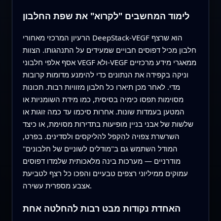
לימוד המחשבים "לקרוא" את שפת החלבון
הרעיון המרכזי מאחורי DeepStack-VEGF הוא שרצף
חלבון מכיל דפוסים חבויים שמעידים על התנהגותו. הצוות
אסף אלפי חלבוני VEGF ולא-VEGF ממאגרי מידע מרכזיים
וניקה בקפידה את הנתונים כדי להימנע מדומות קרובות
מדי. לאחר מכן תיארו כל חלבון מזוויות רבות. תכונות
מסוימות תפסו כימיה בסיסית, כמו מידת השומניות או
המטען בעמדות שונות. אחרות סיכמו עד כמה זוגות או
שלשות של אבני בניין מופיעות בתדירות מסוימת, או כיצד
השרשרת צפויה להִקפל להליקסים ולסדינים. בפרט,
המודל השתמש גם ב"מודלים לשוניים של חלבונים"
מודרניים — מערכות בינה מלאכותית שלמדו דפוסים
עמוקים ממיליוני רצפים טבעיים והפכו כל רצף לטביעת
אצבע מספרית עשירה.
האחדת נקודות מבט רבות להחלטה אחת