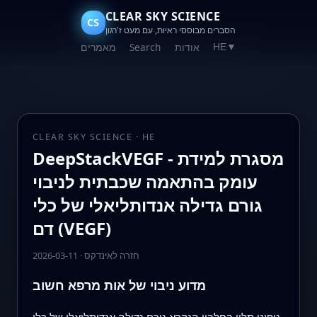
CLEAR SKY SCIENCE
CS
הסברים מבוססי ראיות, עם מעט ז'רגון
אודות
Search
מאמרים
HE
▼
CLEAR SKY SCIENCE · HE
DeepStackVEGF - מסגרת למידת
עומק בהתאמה שכבתית לניבוי
גורם גדילה אנדותליאלי של כלי
דם (VEGF)
חזרה לאינדקס
·
2026-03-11
מדוע ניבוי של אות מרפא חשוב
גופינו תלוי בחלבון הנקרא גורם גדילה אנדותליאלי של כלי