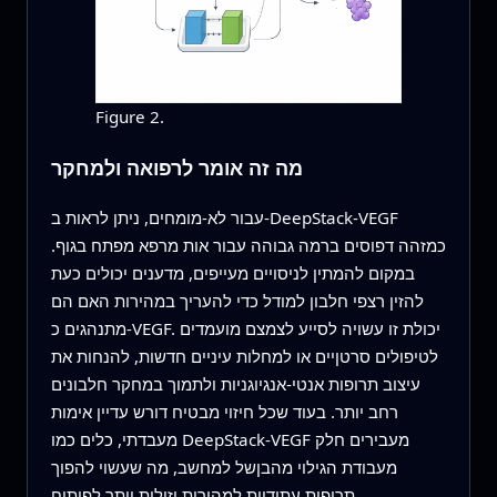
Figure 2.
מה זה אומר לרפואה ולמחקר
עבור לא-מומחים, ניתן לראות ב-DeepStack-VEGF
כמזהה דפוסים ברמה גבוהה עבור אות מרפא מפתח בגוף.
במקום להמתין לניסויים מעייפים, מדענים יכולים כעת
להזין רצפי חלבון למודל כדי להעריך במהירות האם הם
מתנהגים כ-VEGF. יכולת זו עשויה לסייע לצמצם מועמדים
לטיפולים סרטןיים או למחלות עיניים חדשות, להנחות את
עיצוב תרופות אנטי-אנגיוגניות ולתמוך במחקר חלבונים
רחב יותר. בעוד שכל חיזוי מבטיח דורש עדיין אימות
מעבדתי, כלים כמו DeepStack-VEGF מעבירים חלק
מעבודת הגילוי מהבןשל למחשב, מה שעשוי להפוך
תרופות עתידיות למהירות וזולות יותר לפיתוח.