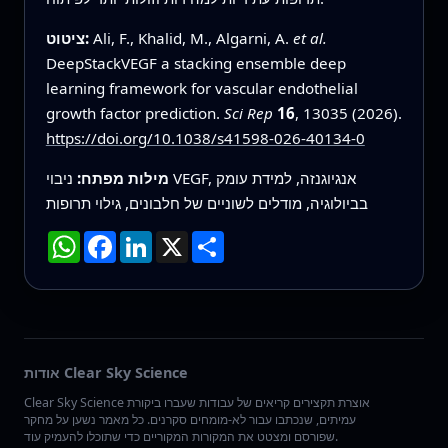
et al.
Ali, F., Khalid, M., Algarni, A.
ציטוט:
DeepStackVEGF a stacking ensemble deep
learning framework for vascular endothelial
growth factor prediction.
Sci Rep
16
, 13035 (2026).
https://doi.org/10.1038/s41598-026-40134-0
מילות מפתח:
ניבוי VEGF, אנגיוגנזה, למידת עומק
בביולוגיה, מודלים לשוניים של חלבונים, גילוי תרופות
שתף
X
LinkedIn
Facebook
WhatsApp
אודות Clear Sky Science
Clear Sky Science אוצרת תקצירים קריאים של עבודות שעברו ביקורת
עמיתים, שנכתבו עבור לא-מומחים סקרנים. כל מאמר נשען על מחקר
שפורסם ומצטט את המקורות המקוריים כדי שתוכלו להעמיק עוד.