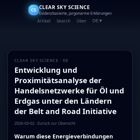
CLEAR SKY SCIENCE
CS
Evidenzbasierte, jargonarme Erklärungen
Artikel
Search
Über
DE
▼
CLEAR SKY SCIENCE · DE
Entwicklung und
Proximitätsanalyse der
Handelsnetzwerke für Öl und
Erdgas unter den Ländern
der Belt and Road Initiative
2026-03-02
·
Zurück zur Übersicht
Warum diese Energieverbindungen