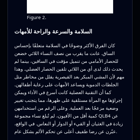
Figure 2.
السلامة والسرعة والراحة للأمهات
كان الفرق الأكثر وضوحًا في السلامة متعلقًا بإحساس
الساق. عانت ما يقرب من نصف النساء اللائي خضعن
للحصار الأمامي من تنميل مؤقت في الساقين، بينما لم
يحدث ذلك لدى أي من اللائي تلقين الحصار العضلي. وهذا
مهم لأن المشي المبكر بعد القيصرية يقلل من مخاطر مثل
الجلطات الدموية ويساعد الأمهات على رعاية أطفالهن.
كما أن التقنية العضلية كانت أسرع في الأداء ويمكن
إجراؤها مع المرأة مستلقية على ظهرها، مما يتجنب تغيير
وضعية مزعجًا بعد العملية. وعلى الرغم من استخدامهن
كمية أقل من الأفيون، لم تُبلغ نساء مجموعة QLB4 عن
زيادة في الغثيان أو القيء أو الدوار أو النعاس. في الواقع،
عبّرن عن رضا طفيف أعلى عن تحكم الألم بشكل عام.