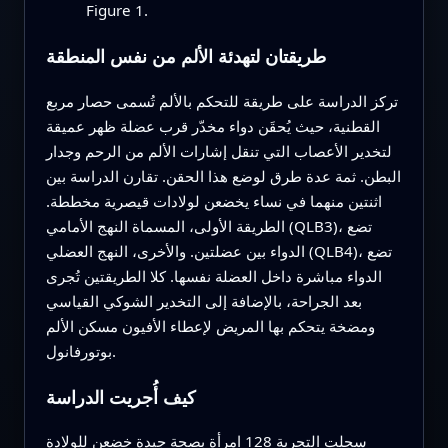
Figure 1.
طريقتان لتهدئة الألم من نفس المنطقة
تركز الدراسة على طريقة للتحكم بالألم تُسمى حصار مربع
القطنية، حيث يُحقَن دواء مخدّر قرب عضلة ظهر عميقة
لتخدير الأعصاب التي تنقل إشارات الألم من الرحم وجدار
البطن. ثمة عدة طرق لوضع هذا الحقن. تقارن الدراسة بين
اثنتين منهما في نساء يخضعن لولادات قيصرية مخططة.
الطريقة الأولى، المسماة النهج الأمامي (QLB3)، تضع
الدواء بين عضلتين. والأخرى، النهج العضلي (QLB4)، تضع
الدواء مباشرة داخل العضلة نفسها. كلا الطريقتين تُجرى
بعد الجراحة، بالإضافة إلى التخدير الشوكي القياسي
ومضخة يتحكم بها المريض لإعطاء الأفيون مسكن الألم
بوتورفانول.
كيف أُجريت الدراسة
سجلت التجربة 128 امرأة بصحة جيدة خضعن للولادة