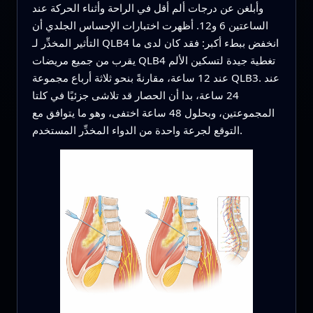
وأبلغن عن درجات ألم أقل في الراحة وأثناء الحركة عند
الساعتين 6 و12. أظهرت اختبارات الإحساس الجلدي أن
التأثير المخدِّر لـ QLB4 انخفض ببطء أكبر: فقد كان لدى ما
يقرب من جميع مريضات QLB4 تغطية جيدة لتسكين الألم
عند 12 ساعة، مقارنةً بنحو ثلاثة أرباع مجموعة QLB3. عند
24 ساعة، بدا أن الحصار قد تلاشى جزئيًا في كلتا
المجموعتين، وبحلول 48 ساعة اختفى، وهو ما يتوافق مع
التوقع لجرعة واحدة من الدواء المخدِّر المستخدم.