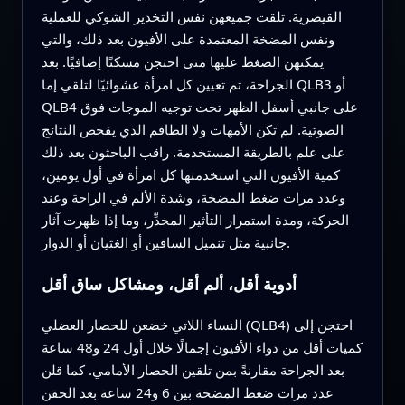
القيصرية. تلقت جميعهن نفس التخدير الشوكي للعملية
ونفس المضخة المعتمدة على الأفيون بعد ذلك، والتي
يمكنهن الضغط عليها متى احتجن مسكنًا إضافيًا. بعد
الجراحة، تم تعيين كل امرأة عشوائيًا لتلقي إما QLB3 أو
QLB4 على جانبي أسفل الظهر تحت توجيه الموجات فوق
الصوتية. لم تكن الأمهات ولا الطاقم الذي يفحص النتائج
على علم بالطريقة المستخدمة. راقب الباحثون بعد ذلك
كمية الأفيون التي استخدمتها كل امرأة في أول يومين،
وعدد مرات ضغط المضخة، وشدة الألم في الراحة وعند
الحركة، ومدة استمرار التأثير المخدِّر، وما إذا ظهرت آثار
جانبية مثل تنميل الساقين أو الغثيان أو الدوار.
أدوية أقل، ألم أقل، ومشاكل ساق أقل
النساء اللاتي خضعن للحصار العضلي (QLB4) احتجن إلى
كميات أقل من دواء الأفيون إجمالًا خلال أول 24 و48 ساعة
بعد الجراحة مقارنةً بمن تلقين الحصار الأمامي. كما قلن
عدد مرات ضغط المضخة بين 6 و24 ساعة بعد الحقن