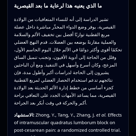
ما الذي يعنيه هذا لرعاية ما بعد القيصرية
تشير الدراسة إلى أنه للنساء المتعافيات من الولادة
القيصرية، يوفر وضع الدواء المخدِّر مباشرة داخل عضلة
مربع القطنية توازنًا أفضل بين تخفيف الألم والسلامة
والعملية مقارنةً بوضعه بين العضلات. قدم النهج العضلي
تحكمًا أقوى وأكثر دوامًا في الألم خلال اليوم الحاسم الأول،
وقلل من الحاجة إلى أدوية الأفيون، وتجنب تنميل الساق
المزعج، وكان أسرع وأسهل في التنفيذ. ومع أن الباحثين
يشيرون إلى الحاجة لدراسات أكبر وأطول مدة، فإن
نتائجهم تدعم استخدام الحصار العضلي لمربع القطنية
كجزء أساسي من خطط إدارة الألم الحديثة بعد الولادة
القيصرية، مما يساعد الأمهات الجدد على التعافي براحة
أكبر والحركة في وقت أبكر بعد الجراحة.
Effects
et al.
Zhong, Y., Tang, Y., Zhang, J.
الاستشهاد:
of intramuscular quadratus lumborum block on
post-cesarean pain: a randomized controlled trial.