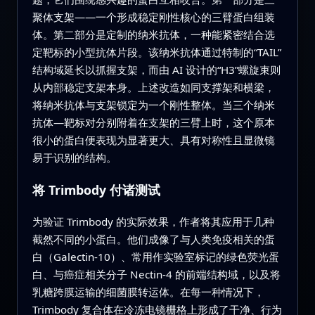
聚体支架——一个形成稳定刚性核心的三臂蛋白组装
体。第二部分是定制的纳米抗体，一种能紧密结合选
定靶标的小型抗体片段。该纳米抗体通过特制的“TAIL”
结构域延长以抓握支架，而由 AI 设计的“H3”螺旋束则
从内部稳定支架本身。上述改造如同支撑架和横梁，
将纳米抗体与支架锁定为一个刚性整体。当三个纳米
抗体—靶标对分别附着在支架的三臂上时，这个原本
很小的蛋白便表现为显著更大、具有对称性且显微镜
易于识别的结构。
将 Trimbody 付诸测试
为验证 Trimbody 的实际效果，作者将其应用于几种
截然不同的小蛋白。他们成像了与人类免疫相关的蛋
白（Galectin-10）、常用作实验室标记的绿色荧光蛋
白、与癌症相关分子 Nectin-4 的前端结构域，以及将
乳糖跨膜运输的细菌膜转运体。在每一种情况下，
Trimbody 复合体在冷冻电镜栅格上形成了干净、行为