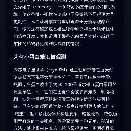
文介绍了“Trimbody”，一种巧妙的基于蛋白的辅助系
统，使这些微小靶标在冷冻电子显微镜下显得更大且
更刚性，从而让科学家能够以近原子分辨率观察它
们。该方法有望加速基础生物学研究和基于纳米抗体
的药物开发，尤其适用于那些此前因尺寸过小或过于
柔性的药物靶点而难以成像的情况。
为何小蛋白难以被观测
冷冻电子显微学（cryo-EM）通过让研究者在近天然
冷冻状态下观察大型生物分子，革新了结构生物学。
然而，当蛋白质小于约50–100千道尔顿（蛋白常用的
质量单位）时，它们在图像中会被噪声淹没，轮廓模
糊，缺乏计算程序组装清晰三维模型所需的显著特
征。已有策略试图通过将小蛋白连接到更大的伙伴来
“增重”，但许多此类体系构建复杂、略显松散，或仅适
用于有限的一类靶点。科学家需要一种简单、稳健的
方法，使小蛋白在冷冻电镜下显得更大、更明亮且坚