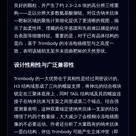
良好的颗粒，并产生了约 2.3–2.6 埃的高分辨三维重
构——足以分辨大多数氨基酸侧链。对仅含纳米抗体
—靶标区域的聚焦计算细化提供了更清晰的视图，揭
示了如柔性环、埋藏的化学基团和先前难以捕捉的结
合表面等细微特征。重要的是，对于已有晶体结构的
蛋白，基于 Trimbody 的冷冻电镜模型与之高度一
致，表明该辅助支架并未扭曲靶标的天然形状。
设计性刚性与广泛兼容性
Trimbody 的一大优势在于其刚性是经过周密设计的。
H3 结构域形成了三向的螺旋支撑，将伸出的结合模块
锁定在三聚体底座上，同时 TAIL 结构域及其四螺旋连
接子在纳米抗体与支架之间形成第二个锚点。结合强
度测量表明，这种双重锚定使纳米抗体—支架的结合
增强了约四个数量级，大大减少了会模糊冷冻电镜图
像的不必要运动。作者还分析了大量既有的纳米抗体
—蛋白结构，评估 Trimbody 可能产生立体冲突（即