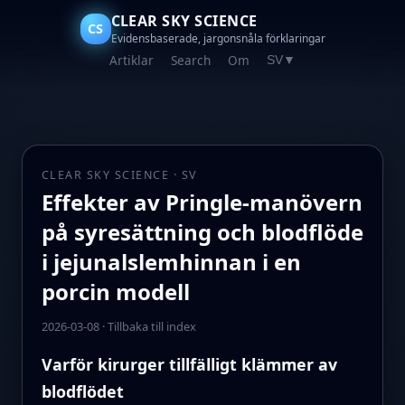
CLEAR SKY SCIENCE
CS
Evidensbaserade, jargonsnåla förklaringar
Artiklar
Search
Om
SV
▼
CLEAR SKY SCIENCE · SV
Effekter av Pringle-manövern
på syresättning och blodflöde
i jejunalslemhinnan i en
porcin modell
2026-03-08
·
Tillbaka till index
Varför kirurger tillfälligt klämmer av
blodflödet