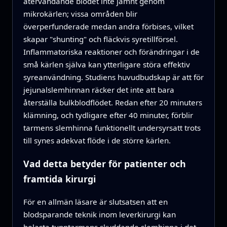
återvändande blodet inte jämnt genom
mikrokärlen; vissa områden blir
överperfunderade medan andra förbises, vilket
skapar "shunting" och fläckvis syretillförsel.
Inflammatoriska reaktioner och förändringar i de
små kärlen själva kan ytterligare störa effektiv
syreanvändning. Studiens huvudbudskap är att för
jejunalslemhinnan räcker det inte att bara
återställa bulkblodflödet. Redan efter 20 minuters
klämning, och tydligare efter 40 minuter, förblir
tarmens slemhinna funktionellt under­syrsatt trots
till synes adekvat flöde i de större kärlen.
Vad detta betyder för patienter och
framtida kirurgi
För en allmän läsare är slutsatsen att en
blodsparande teknik inom leverkirurgi kan
belasta tunntarmens skyddande slemhinna i det