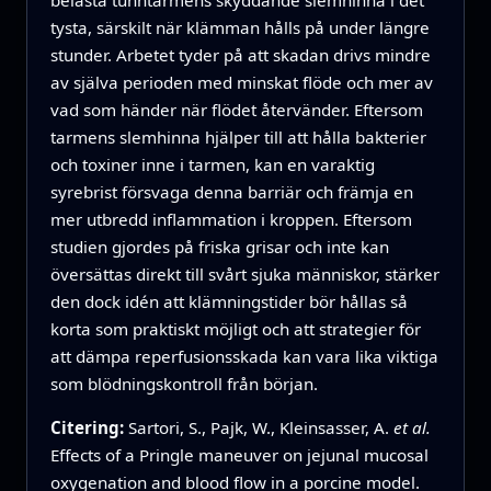
tysta, särskilt när klämman hålls på under längre
stunder. Arbetet tyder på att skadan drivs mindre
av själva perioden med minskat flöde och mer av
vad som händer när flödet återvänder. Eftersom
tarmens slemhinna hjälper till att hålla bakterier
och toxiner inne i tarmen, kan en varaktig
syrebrist försvaga denna barriär och främja en
mer utbredd inflammation i kroppen. Eftersom
studien gjordes på friska grisar och inte kan
översättas direkt till svårt sjuka människor, stärker
den dock idén att klämningstider bör hållas så
korta som praktiskt möjligt och att strategier för
att dämpa reperfusionsskada kan vara lika viktiga
som blödningskontroll från början.
Citering:
Sartori, S., Pajk, W., Kleinsasser, A.
et al.
Effects of a Pringle maneuver on jejunal mucosal
oxygenation and blood flow in a porcine model.