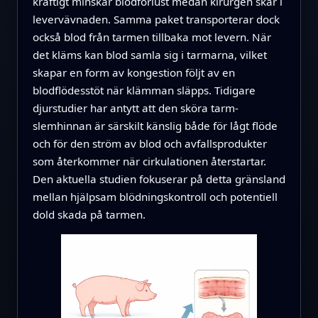
kraftigt minskar blodförlust medan kirurgen skär i
levervävnaden. Samma paket transporterar dock
också blod från tarmen tillbaka mot levern. När
det kläms kan blod samla sig i tarmarna, vilket
skapar en form av kongestion följt av en
blodflödesstöt när klämman släpps. Tidigare
djurstudier har antytt att den sköra tarm­
slemhinnan är särskilt känslig både för lågt flöde
och för den ström av blod och avfallsprodukter
som återkommer när cirkulationen återstartar.
Den aktuella studien fokuserar på detta gränsland
mellan hjälpsam blödningskontroll och potentiell
dold skada på tarmen.