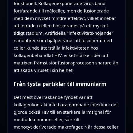
funktionell. Kollagenexponerade virus band
fortfarande till målceller, men de fusionerade
med dem mycket mindre effektivt, vilket innebär
att inträde i cellen blockerades på ett mycket
tidigt stadium. Artificiella ”infektivitets‑höjande”
nanofibrer som hjälper virus att fusio­nera med
celler kunde återställa infektiviteten hos
kollagenbehandlat HIV, vilket stärker idén att
matrixen främst stör fusionsprocessen snarare än
att skada viruset i sin helhet.
Från tysta partiklar till immunlarm
Det mest överraskande fyndet var att
kollagenkontakt inte bara dämpade infektion; det
gjorde också HIV till en starkare larmsignal för
medfödda immunceller, särskilt
monocyt‑deriverade makrofager. När dessa celler