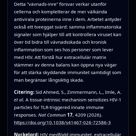
Detta ”vävnads‑inre” försvar verkar utanför
cellerna och kompletterar de mer välkända
antivirala proteinerna inne i dem. Arbetet antyder
också ett tveeggat svärd: samma inflammatoriska
signaler som hjälper till att kontrollera viruset kan
över tid bidra till vävnadsskada och kronisk
inflammation som ses hos personer som lever
med HIV. Att förstå hur extracellulär matrix
stämmer av denna balans kan öppna nya vägar
för att stärka skyddande immunitet samtidigt som
man begränsar långsiktig skada.
Citering:
Sid Ahmed, S., Zimmermann, L., Imle, A.
et al.
A tissue-intrinsic mechanism sensitizes HIV-1
particles for TLR-triggered innate immune
responses.
Nat Commun
17
, 4209 (2026).
https://doi.org/10.1038/s41467-026-72586-3
Nyckelord:
HIV medfödd immunitet, extracellulär