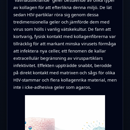
”vävnadsliknande” geler bestående av olika typer
av kollagen för att efterlikna denna miljö. De lät
sedan HIV‑partiklar röra sig genom dessa
tredimensionella geler och jämförde dem med
virus som hölls i vanlig vätskekultur. De fann att
kortvarig, fysisk kontakt med kollagenfibrerna var
tillräcklig för att markant minska virusets förmåga
att infektera nya celler, ett fenomen de kallar
extracellulär begränsning av viruspartiklars
infektivitet. Effekten uppträdde snabbt, berodde
på direkt kontakt med matrixen och sågs för olika
HIV‑stammar och flera kollagenrika material, men
inte i icke‑adhesiva geler som agaros.