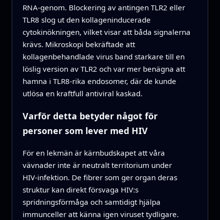
RNA‑genom. Blockering av antingen TLR2 eller
TLR8 slog ut den kollageninducerade
cytokinökningen, vilket visar att båda signalerna
krävs. Mikroskopi bekräftade att
kollagenbehandlade virus band starkare till en
löslig version av TLR2 och var mer benägna att
hamna i TLR8‑rika endosomer, där de kunde
utlösa en kraftfull antiviral kaskad.
Varför detta betyder något för
personer som lever med HIV
För en lekmän är kärnbudskapet att våra
vävnader inte är neutralt territorium under
HIV‑infektion. De fibrer som ger organ deras
struktur kan direkt försvaga HIV:s
spridningsförmåga och samtidigt hjälpa
immunceller att känna igen viruset tydligare.