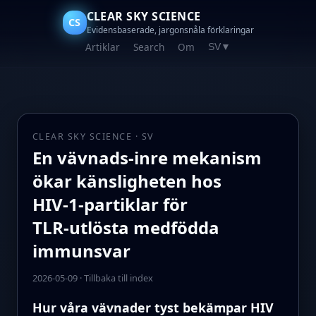
CLEAR SKY SCIENCE
CS
Evidensbaserade, jargonsnåla förklaringar
Artiklar
Search
Om
SV
▼
CLEAR SKY SCIENCE · SV
En vävnads‑inre mekanism
ökar känsligheten hos
HIV‑1‑partiklar för
TLR‑utlösta medfödda
immunsvar
2026-05-09
·
Tillbaka till index
Hur våra vävnader tyst bekämpar HIV