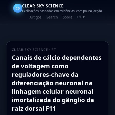
CLEAR SKY SCIENCE
CS
Explicações baseadas em evidências, com pouco jargão
Artigos
Search
Sobre
PT
▼
CLEAR SKY SCIENCE · PT
Canais de cálcio dependentes
de voltagem como
reguladores-chave da
diferenciação neuronal na
linhagem celular neuronal
imortalizada do gânglio da
raiz dorsal F11