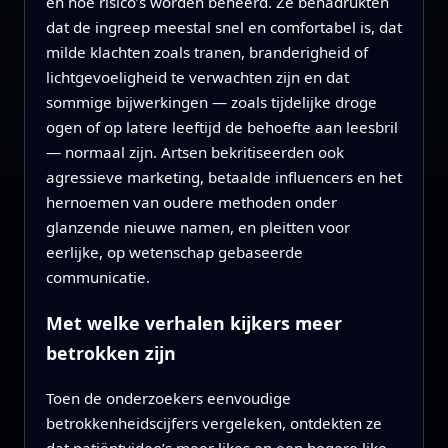
en hoe risico’s worden beheerd. Ze benadrukten
dat de ingreep meestal snel en comfortabel is, dat
milde klachten zoals tranen, branderigheid of
lichtgevoeligheid te verwachten zijn en dat
sommige bijwerkingen — zoals tijdelijke droge
ogen of op latere leeftijd de behoefte aan leesbril
— normaal zijn. Artsen bekritiseerden ook
agressieve marketing, betaalde influencers en het
hernoemen van oudere methoden onder
glanzende nieuwe namen, en pleitten voor
eerlijke, op wetenschap gebaseerde
communicatie.
Met welke verhalen kijkers meer
betrokken zijn
Toen de onderzoekers eenvoudige
betrokkenheidscijfers vergeleken, ontdekten ze
dat patiëntvideo’s meer likes en een hogere like-