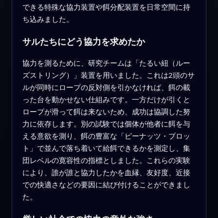
できる特殊な協力装置や餌分配装置を日常空間に持
ち込みました。
サルたちにどう協力を求めたか
協力を測るために、研究チームは「たるい紐（ルー
ズストリング）」装置を用いました。これは2頭のサ
ルが同時にロープの反対側を引かなければ、餌の載
った台を動かせない仕組みです。一方だけが引くと
ロープが滑って餌は来ないため、成功は協調した努
力に依存します。別の試験では個体が他者に餌を与
える意欲を測り、餌の豊富な「ピーナッツ・プロッ
ト」で並んで落ち着いて給餌できるかを測定し、集
団レベルの寛容性の指標としました。これらの実験
により、誰が誰と協力したかを血縁、友好度、近接
での快適さなどの要因に結び付けることができまし
た。