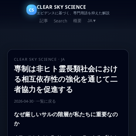
CLEAR SKY SCIENCE
CS
エビデンスに基づく、専門用語を抑えた解説
記事
概要
Search
JA
▼
CLEAR SKY SCIENCE · JA
専制は非ヒト霊長類社会におけ
る相互依存性の強化を通じて二
者協力を促進する
2026-04-30
·
一覧に戻る
なぜ厳しいサルの階層が私たちに重要なの
か