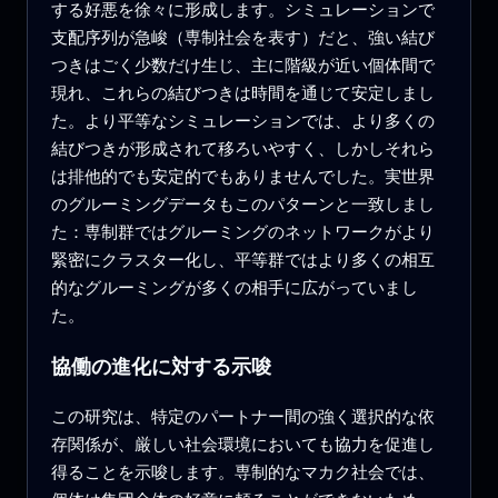
する好悪を徐々に形成します。シミュレーションで
支配序列が急峻（専制社会を表す）だと、強い結び
つきはごく少数だけ生じ、主に階級が近い個体間で
現れ、これらの結びつきは時間を通じて安定しまし
た。より平等なシミュレーションでは、より多くの
結びつきが形成されて移ろいやすく、しかしそれら
は排他的でも安定的でもありませんでした。実世界
のグルーミングデータもこのパターンと一致しまし
た：専制群ではグルーミングのネットワークがより
緊密にクラスター化し、平等群ではより多くの相互
的なグルーミングが多くの相手に広がっていまし
た。
協働の進化に対する示唆
この研究は、特定のパートナー間の強く選択的な依
存関係が、厳しい社会環境においても協力を促進し
得ることを示唆します。専制的なマカク社会では、