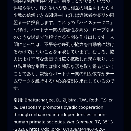
個体は集団全体の好意に頼ることができないため、
餌場や争い、序列争いの際に相互の利益をもたらす
少数の信頼できる関係—しばしば近縁者や長期の同
盟者—に投資します。これらの「ハイステークス」
な絆は、パートナー間の寛容性を高め、ロープ引き
のような課題で信頼できる仲間を作り出します。人
間にとっては、不平等や序列が協力を自動的に妨げ
るわけではないことを示唆しています。むしろ、協
力はより平等な集団では広く拡散した形を取り、よ
り階層的な集団では狭く強烈な形を取り得るという
ことであり、親密なパートナー間の相互依存がチー
ムワークを維持する中心的役割を果たしているので
す。
引用:
Bhattacharjee, D., Zijlstra, T.W., Roth, T.S.
et
al.
Despotism promotes dyadic cooperation
through enhanced interdependencies in non-
human primate societies.
Nat Commun
17
, 3513
(2026).
https://doi.org/10.1038/s41467-026-