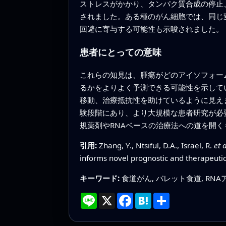
ストレスがかかり、タンパク質合成の停止
されました。ある種のがん細胞では、同じ
回避に寄与する可能性も示唆されました。
患者にとっての意味
これらの知見は、腫瘍がどのアイソフォー
るかをよりよく予測できる可能性を示してい
移動、治療抵抗性を助けているように見え
験段階にあり、より大規模な患者研究が必
規薬剤やRNAベースの治療法への道を開く
引用:
Zhang, Y., Ntsiful, D.A., Israel, R.
et a
informs novel prognostic and therapeutic
キーワード:
食道がん, バレット食道, RN
Line
X
Facebook
Hatena
共
有