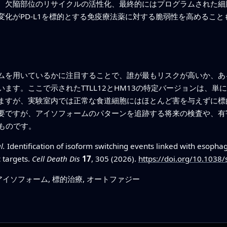
、欠陥部位のリサイクルの活性化、最終的にはプログラムされた細
変化がPD-L1を標的とする免疫療法薬に対する脆弱性を高めるこ
ムを用いているかに注目することで、誰が最もリスクが高いか、あ
ます。ここで示されたTTLL12とHM13の特定バージョンは、
ますが、実験室内では正常な食道細胞にはほとんど害を与えずに標
要ですが、アイソフォームのパターンを追跡する将来の検査や、有
ものです。
l.
Identification of isoform switching events linked with esoph
 targets.
Cell Death Dis
17
, 305 (2026).
https://doi.org/10.1038
Aアイソフォーム, 標的治療, オートファジー