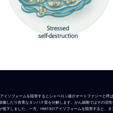
2のアイソフォームを阻害するとシャペロン媒介オートファジーと呼
傷したり有害なタンパク質を分解します。がん細胞ではその活性化によ
が低下しました。一方、HM13のアイソフォームを阻害すると、タ