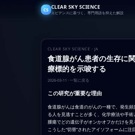
CLEAR SKY SCIENCE
CS
エビデンスに基づく、専門用語を抑えた解説
CLEAR SKY SCIENCE · JA
食道腺がん患者の生存に
療標的を示唆する
2026-03-11
·
一覧に戻る
この研究が重要な理由
食道腺がんは食道のがんの一種で、発生頻
る人を見逃すことが多く、化学療法や手術
腫瘍でどの遺伝子がオンかオフかだけを見
こうした“切替”されたアイソフォームに