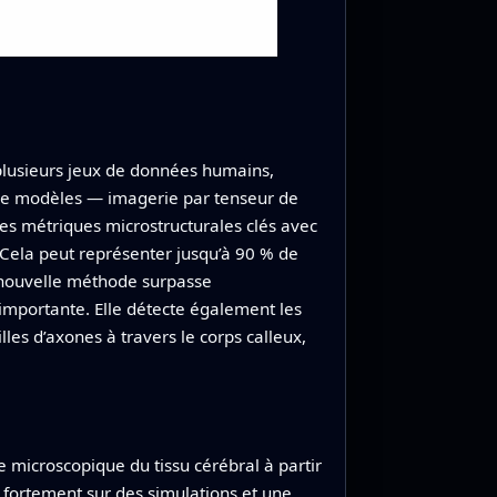
 plusieurs jeux de données humains,
s de modèles — imagerie par tenseur de
des métriques microstructurales clés avec
 Cela peut représenter jusqu’à 90 % de
a nouvelle méthode surpasse
importante. Elle détecte également les
les d’axones à travers le corps calleux,
 microscopique du tissu cérébral à partir
 fortement sur des simulations et une