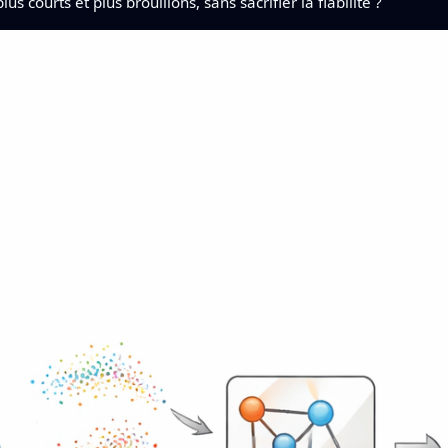
 courts et plus brouillons, sans sacrifier la fiabilité ?