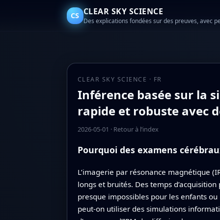
CLEAR SKY SCIENCE
CS
Des explications fondées sur des preuves, avec p
CLEAR SKY SCIENCE · FR
Inférence basée sur la s
rapide et robuste avec 
2026-05-01
·
Retour à l’index
Pourquoi des examens cérébrau
L’imagerie par résonance magnétique (IRM
longs et bruités. Des temps d’acquisition 
presque impossibles pour les enfants ou
peut-on utiliser des simulations informati