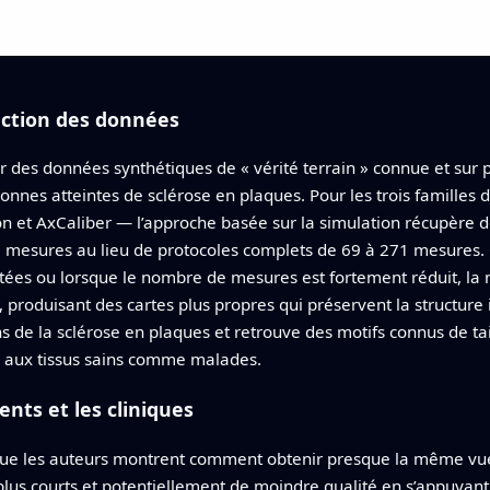
raction des données
sur des données synthétiques de « vérité terrain » connue et sur
rsonnes atteintes de sclérose en plaques. Pour les trois famille
ion et AxCaliber — l’approche basée sur la simulation récupère 
2 mesures au lieu de protocoles complets de 69 à 271 mesures.
itées ou lorsque le nombre de mesures est fortement réduit, l
produisant des cartes plus propres qui préservent la structure 
de la sclérose en plaques et retrouve des motifs connus de tail
n aux tissus sains comme malades.
ents et les cliniques
st que les auteurs montrent comment obtenir presque la même vue
us courts et potentiellement de moindre qualité en s’appuyant