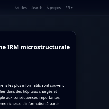
Articles
Search
À propos
FR
▼
une IRM microstructurale
ens les plus informatifs sont souvent
nifier dans des hôpitaux chargés et
mple aux conséquences importantes :
même richesse d’information à partir