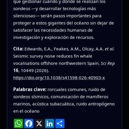
que gestionar cuándo y dónde se realizan los
sondeos —y desarrollar tecnologías más
silenciosas— serán pasos importantes para
proteger a estos gigantes del océano sin dejar de
satisfacer las necesidades humanas de
investigación y exploración de recursos.
Cita:
Edwards, E.A., Feakes, A.M., Olcay, A.A.
et al.
Seismic survey noise reduces fin whale
vocalisations offshore northwestern Spain.
Sci Rep
16
, 10449 (2026).
https://doi.org/10.1038/s41598-026-40903-x
Palabras clave:
rorcuales comunes, ruido de
sondeos sísmicos, comunicación de mamíferos
marinos, acústica subacuática, ruido antropógeno
en el océano
WhatsApp
Facebook
X
LinkedIn
Compartir