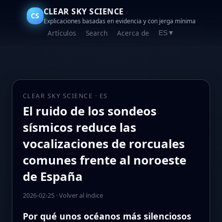
CLEAR SKY SCIENCE
CS
Explicaciones basadas en evidencia y con jerga mínima
Artículos
Search
Acerca de
ES
▼
CLEAR SKY SCIENCE · ES
El ruido de los sondeos
sísmicos reduce las
vocalizaciones de rorcuales
comunes frente al noroeste
de España
2026-02-25
·
Volver al índice
Por qué unos océanos más silenciosos