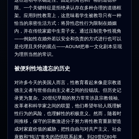
限。一个关键特征是拒绝承认存在多种合理的道德框
架。应用到性教育上，这意味着学生被教导只有一种
恰当的亲密生活方式：将异性恋性行为限制在婚姻
内，并在传统家庭中生育子女。通过压制竞争性视角
——例如性在婚外若以安全和负责的方式进行也可以
是伦理且关怀的观点——AOUM把单一文化剧本呈现
为理所当然的常识。
被便利性地遗忘的历史
对许多今天的美国人而言，性教育看起来像是宗教道
德主义者与世俗自由主义者之间的拉锯战。但历史记
录更为复杂。20世纪早期的努力常常涉及宗教领袖、
改革者和科学家之间的联盟，他们希望年轻人既理解
性行为的风险，也理解性的积极意义。然而，随着时
间推移，保守的宗教激进分子努力将性教育重新塑造
成对家庭价值的威胁，把性自由与对共产主义、社会
衰败和“纯洁”丧失的恐惧联系起来。到20世纪80年