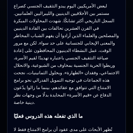
لبعض الأمريكيين اليوم يبدو التثقيف الجنسي كصراع
مستمر بين الأخلاقيين الدينيين والليبراليين العلمانيين.
السجل التاريخي أكثر تشابكًا. شهدت المحاولات المبكرة
في القرن العشرين تحالفات بين القادة الدينيين
والمصلحين والعلماء الذين أرادوا أن يفهم الشباب المخاطر
والمعنى الإيجابي للجنسانية على حد سواء. لكن مع مرور
الوقت، عمل النشطاء الدينيون المحافظون على إعادة
صياغة التثقيف الجنسي باعتباره تهديدًا لقيم الأسرة،
وربطوا الحرية الجنسية بمخاوف من الشيوعية، والانحلال
الاجتماعي، وفقدان «الطهارة». وبحلول الثمانينيات، نجحت
هذه الجماعات في توجيه التمويل الفدرالي نحو برامج
الامتناع التي تتوافق مع عقائدهم، بينما ما زالوا يدّعون
الدفاع عن «قيم الأسرة» المحايدة بدلًا من وجهات نظر
دينية خاصة.
ما الذي تفعله هذه الدروس فعليًا
تُظهر الأبحاث على مدى عقود أن برامج الامتناع فقط لا