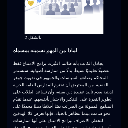
الشكل 2.
لماذا من المهم تسميته بمسماه
يجادل الكاتب بأنه طالما اعتُبرت برامج الامتناع فقط
تفضيلًا تعليميًا بسيطًا بدلًا من ممارسة أصولية، ستستمر
المحاكم وصانعو السياسات والجمهور في تفويت جوهر
القضية. من المفترض أن تحترم المدارس العامة الحرية
الدينية بعدم تأييد عقيدة دين بعينه، وأن تساعد الطلاب على
تطوير القدرة على التفكير والاختيار بأنفسهم. عندما تقدّم
المناهج الممولة من الضرائب نصًا أخلاقيًا دينيًا محددًا على
نحو صامت بينما تتظاهر بالحياد، فإنها تعرض كلا الهدفين
للخطر. الاعتراف ببرامج الامتناع على أنها ممارسات
أصولية علنية ليس هجومًا على الدين؛ إنه تصريح بالصدق