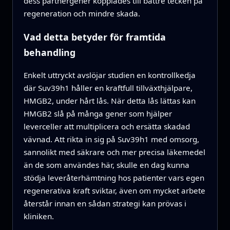
dess partnergener kopplades till bättre tecken på
regeneration och mindre skada.
Vad detta betyder för framtida
behandling
Enkelt uttryckt avslöjar studien en kontrollkedja
där Suv39h1 håller en kraftfull tillväxthjälpare,
HMGB2, under hårt lås. När detta lås lättas kan
HMGB2 slå på många gener som hjälper
leverceller att multiplicera och ersätta skadad
vävnad. Att rikta in sig på Suv39h1 med omsorg,
sannolikt med säkrare och mer precisa läkemedel
än de som användes här, skulle en dag kunna
stödja leveråterhämtning hos patienter vars egen
regenerativa kraft sviktar, även om mycket arbete
återstår innan en sådan strategi kan prövas i
kliniken.