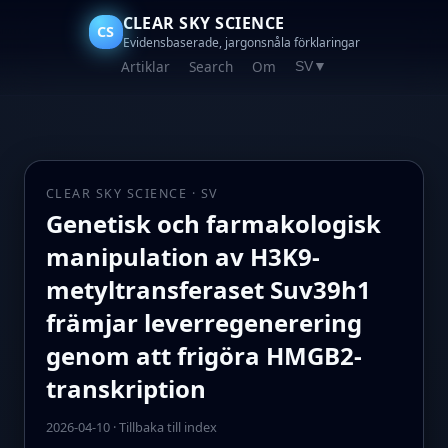
CLEAR SKY SCIENCE
CS
Evidensbaserade, jargonsnåla förklaringar
Artiklar
Search
Om
SV
▼
CLEAR SKY SCIENCE · SV
Genetisk och farmakologisk
manipulation av H3K9-
metyltransferaset Suv39h1
främjar leverregenerering
genom att frigöra HMGB2-
transkription
2026-04-10
·
Tillbaka till index