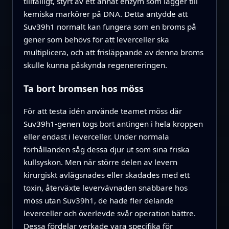
tillfälligt, styrt av ett annat enzym som lägger till
kemiska markörer på DNA. Detta antydde att
Suv39h1 normalt kan fungera som en broms på
gener som behövs för att leverceller ska
multiplicera, och att frisläppande av denna broms
skulle kunna påskynda regenereringen.
Ta bort bromsen hos möss
För att testa idén använde teamet möss där
Suv39h1-genen togs bort antingen i hela kroppen
eller endast i leverceller. Under normala
förhållanden såg dessa djur ut som sina friska
kullsyskon. Men när större delen av levern
kirurgiskt avlägsnades eller skadades med ett
toxin, återväxte levervävnaden snabbare hos
möss utan Suv39h1, de hade fler delande
leverceller och överlevde svår operation bättre.
Dessa fördelar verkade vara specifika för