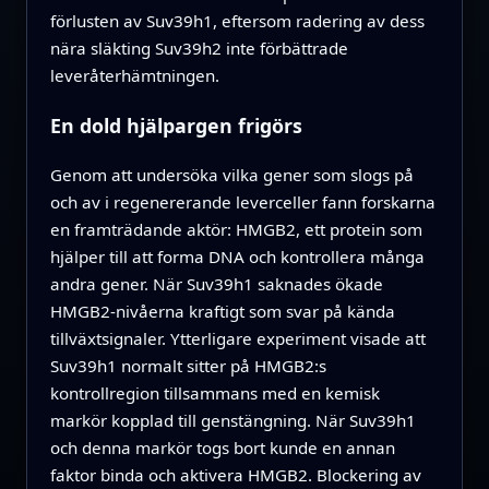
förlusten av Suv39h1, eftersom radering av dess
nära släkting Suv39h2 inte förbättrade
leveråterhämtningen.
En dold hjälpargen frigörs
Genom att undersöka vilka gener som slogs på
och av i regenererande leverceller fann forskarna
en framträdande aktör: HMGB2, ett protein som
hjälper till att forma DNA och kontrollera många
andra gener. När Suv39h1 saknades ökade
HMGB2-nivåerna kraftigt som svar på kända
tillväxtsignaler. Ytterligare experiment visade att
Suv39h1 normalt sitter på HMGB2:s
kontrollregion tillsammans med en kemisk
markör kopplad till genstängning. När Suv39h1
och denna markör togs bort kunde en annan
faktor binda och aktivera HMGB2. Blockering av