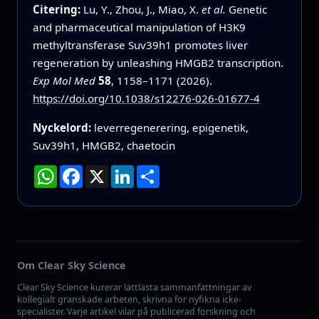
Citering:
Lu, Y., Zhou, J., Miao, X.
et al.
Genetic
and pharmaceutical manipulation of H3K9
methyltransferase Suv39h1 promotes liver
regeneration by unleashing HMGB2 transcription.
Exp Mol Med
58
, 1158–1171 (2026).
https://doi.org/10.1038/s12276-026-01677-4
Nyckelord:
leverregenerering, epigenetik,
Suv39h1, HMGB2, chaetocin
WhatsApp
Facebook
X
LinkedIn
Dela
Om Clear Sky Science
Clear Sky Science kurerar lättlästa sammanfattningar av
kollegialt granskade arbeten, skrivna för nyfikna icke-
specialister. Varje artikel vilar på publicerad forskning och