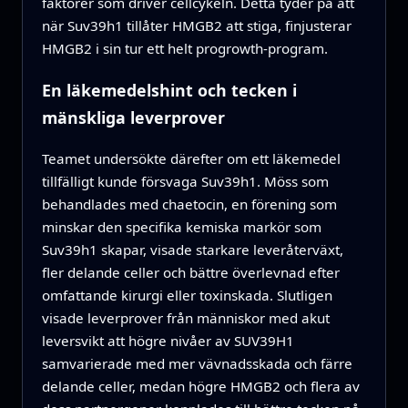
faktorer som driver cellcykeln. Detta tyder på att
när Suv39h1 tillåter HMGB2 att stiga, finjusterar
HMGB2 i sin tur ett helt progrowth-program.
En läkemedelshint och tecken i
mänskliga leverprover
Teamet undersökte därefter om ett läkemedel
tillfälligt kunde försvaga Suv39h1. Möss som
behandlades med chaetocin, en förening som
minskar den specifika kemiska markör som
Suv39h1 skapar, visade starkare leveråterväxt,
fler delande celler och bättre överlevnad efter
omfattande kirurgi eller toxinskada. Slutligen
visade leverprover från människor med akut
leversvikt att högre nivåer av SUV39H1
samvarierade med mer vävnadsskada och färre
delande celler, medan högre HMGB2 och flera av