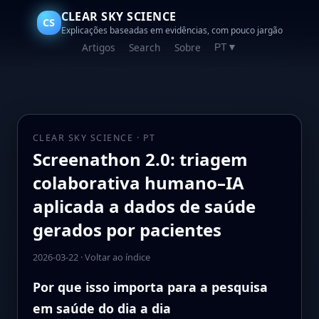
CLEAR SKY SCIENCE
CS
Explicações baseadas em evidências, com pouco jargão
Artigos
Search
Sobre
PT
▼
CLEAR SKY SCIENCE · PT
Screenathon 2.0: triagem
colaborativa humano–IA
aplicada a dados de saúde
gerados por pacientes
2026-03-22
·
Voltar ao índice
Por que isso importa para a pesquisa
em saúde do dia a dia