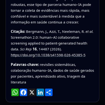
robustas, esse tipo de parceria humano–IA pode
tornar a coleta de evidências mais rápida, mais
confiável e mais sustentável à medida que a
informação em saúde continua a crescer.
Citação:
Bergmann, J., Azzi, T., Neeleman, R.
et al.
Screenathon 2.0: human–AI collaborative
screening applied to patient-generated health
data.
Sci Rep
16
, 14487 (2026).
https://doi.org/10.1038/s41598-026-45385-5
Palavras-chave:
revisões sistemáticas,
colaboração humano–IA, dados de saúde gerados
por pacientes, aprendizado ativo, triagem da
literatura
WhatsApp
Facebook
X
LinkedIn
Compartilhar