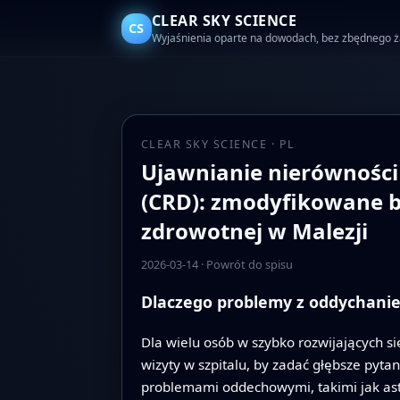
CLEAR SKY SCIENCE
CS
Wyjaśnienia oparte na dowodach, bez zbędnego 
CLEAR SKY SCIENCE · PL
Ujawnianie nierównośc
(CRD): zmodyfikowane b
zdrowotnej w Malezji
2026-03-14
·
Powrót do spisu
Dlaczego problemy z oddychaniem
Dla wielu osób w szybko rozwijających si
wizyty w szpitalu, by zadać głębsze pytan
problemami oddechowymi, takimi jak astm