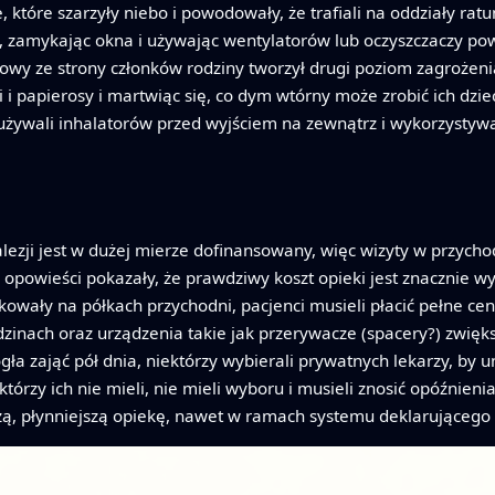
 które szarzyły niebo i powodowały, że trafiali na oddziały ra
, zamykając okna i używając wentylatorów lub oczyszczaczy powie
y ze strony członków rodziny tworzył drugi poziom zagrożenia.
i i papierosy i martwiąc się, co dym wtórny może zrobić ich dz
żywali inhalatorów przed wyjściem na zewnątrz i wykorzystywa
ezji jest w dużej mierze dofinansowany, więc wizyty w przychod
i opowieści pokazały, że prawdziwy koszt opieki jest znacznie wy
akowały na półkach przychodni, pacjenci musieli płacić pełne ce
zinach oraz urządzenia takie jak przerywacze (spacery?) zwięk
ła zająć pół dnia, niektórzy wybierali prywatnych lekarzy, by u
órzy ich nie mieli, nie mieli wyboru i musieli znosić opóźnienia
szą, płynniejszą opiekę, nawet w ramach systemu deklarująceg