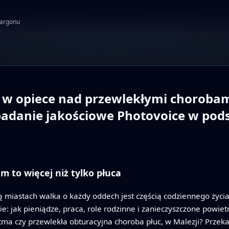
żargonu
i w opiece nad przewlekłymi chorob
adanie jakościowe Photovoice w pod
 to więcej niż tylko płuca
ę miastach walka o każdy oddech jest częścią codziennego życia. 
ie: jak pieniądze, praca, role rodzinne i zanieczyszczone powiet
a czy przewlekła obturacyjna choroba płuc, w Malezji? Przekaz