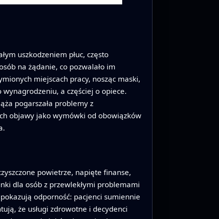
rwałym uszkodzeniem płuc, często
óz osób na żądanie, co pozwalało im
ymionych miejscach pracy, nosząc maski,
o wynagrodzeniu, a częściej o opiece.
Ciąża pogarszała problemy z
i ich objawy jako wymówki od obowiązków
a.
czyszczone powietrze, napięte finanse,
nki dla osób z przewlekłymi problemami
pokazują odporność: pacjenci sumiennie
tują, że usługi zdrowotne i decydenci