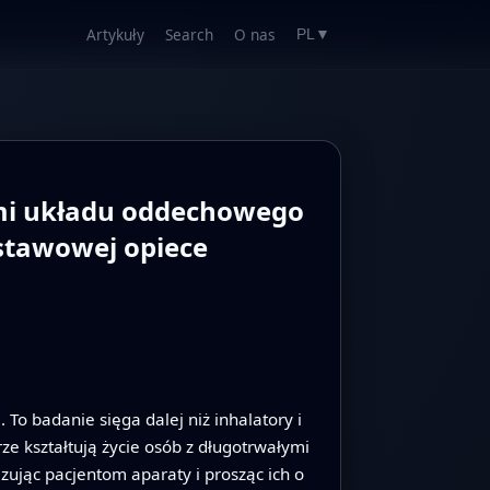
Artykuły
Search
O nas
PL
▼
ami układu oddechowego
stawowej opiece
To badanie sięga dalej niż inhalatory i
rze kształtują życie osób z długotrwałymi
ując pacjentom aparaty i prosząc ich o