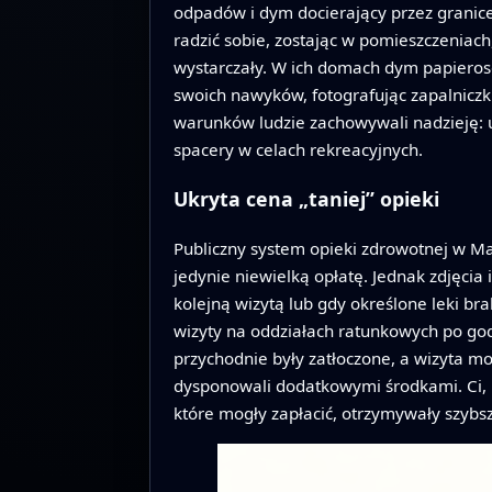
odpadów i dym docierający przez granice,
radzić sobie, zostając w pomieszczeniach
wystarczały. W ich domach dym papierosow
swoich nawyków, fotografując zapalniczk
warunków ludzie zachowywali nadzieję: u
spacery w celach rekreacyjnych.
Ukryta cena „taniej” opieki
Publiczny system opieki zdrowotnej w Mal
jedynie niewielką opłatę. Jednak zdjęcia 
kolejną wizytą lub gdy określone leki br
wizyty na oddziałach ratunkowych po god
przychodnie były zatłoczone, a wizyta mog
dysponowali dodatkowymi środkami. Ci, kt
które mogły zapłacić, otrzymywały szyb