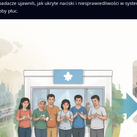
badacze ujawnili, jak ukryte naciski i niesprawiedliwości w syst
oby płuc.