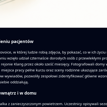
ieniu pacjentów
ice, w której ludzie robią zdjęcia, by pokazać, co w ich życi
niu wzięło udział czternaście dorosłych osób z przewlekłymi 
 rejonie Klang przez około sześć miesięcy. Fotografowali do
 miejsca pracy pełne kurzu oraz sceny rodzinne ukazujące zarów
ów wywiadów, pozwoliły zespołowi zidentyfikować główne wzorce
iebie oddziałują.
ewnątrz i w domu
alka z zanieczyszczonym powietrzem. Uczestnicy opisywali sez