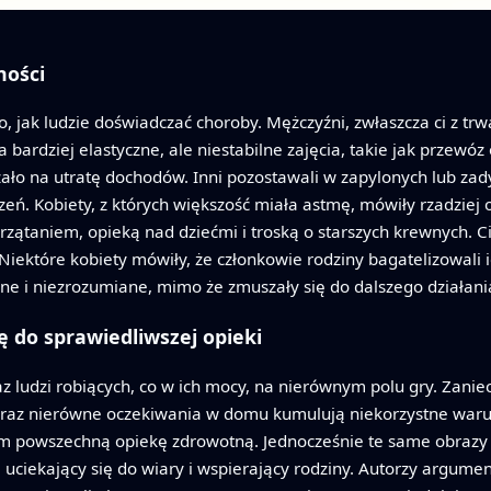
ności
to, jak ludzie doświadczać choroby. Mężczyźni, zwłaszcza ci z t
 na bardziej elastyczne, ale niestabilne zajęcia, takie jak przew
ało na utratę dochodów. Inni pozostawali w zapylonych lub zad
eń. Kobiety, z których większość miała astmę, mówiły rzadziej 
rzątaniem, opieką nad dziećmi i troską o starszych krewnych. 
 Niektóre kobiety mówiły, że członkowie rodziny bagatelizowal
nne i niezrozumiane, mimo że zmuszały się do dalszego działani
 do sprawiedliwszej opieki
z ludzi robiących, co w ich mocy, na nierównym polu gry. Zanie
 oraz nierówne oczekiwania w domu kumulują niekorzystne waru
m powszechną opiekę zdrowotną. Jednocześnie te same obrazy 
, uciekający się do wiary i wspierający rodziny. Autorzy argumen