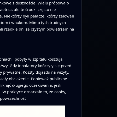
tunkowe z dusznością. Wielu próbowało
trza, ale te środki często nie
 Niektórzy byli palacze, którzy żałowali
ieciom i wnukom. Mimo tych trudnych
li rzadkie dni ze czystym powietrzem na
niach i pobyty w szpitalu kosztują
ższy. Gdy inhalatory kończyły się przed
ny prywatne. Koszty dojazdu na wizyty,
szały obciążenie. Ponieważ publiczne
niknąć długiego oczekiwania, jeśli
. W praktyce oznaczało to, że osoby,
o powszechność.