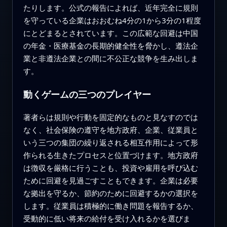
たりします。公式の報告によれば、近年完全に規則
を守っている企業はおおむね4分の1から3分の1程度
にとどまるとされています。この広範な回避は中国
の年金・医療基金の長期的健全性を脅かし、遵法企
業と非遵法企業との間に不公正な競争を生み出しま
す。
動くゲームの三つのプレイヤー
著者らは規則や行動を固定的なものと見なすのでは
なく、社会保険の遵守を地方政府、企業、従業員と
いう三つの集団の繰り返される相互作用によって形
作られる生きたプロセスと位置づけます。地方政府
は徴収を厳格に行うことも、投資や雇用を呼び込む
ために回避を見過ごすこともできます。企業は必要
な拠出を守るか、節約のために回避するかの選択を
します。従業員は積極的に働き問題を報告するか、
受動的に低い将来の給付を受け入れるかを選びま