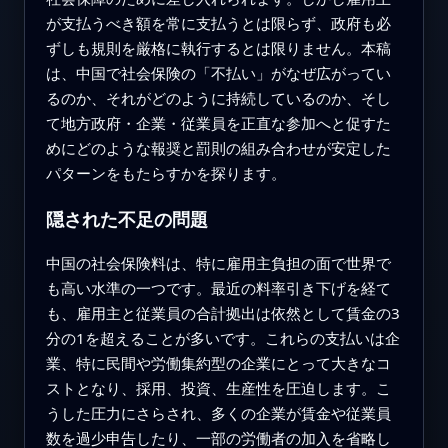
が支払うべき額を常に支払うとは限らず、政府も必
ずしも規則を厳格に執行するとは限りません。本稿
は、中国で社会保険の「不払い」がなぜ広がってい
るのか、それがどのように持続しているのか、そし
て地方政府・企業・従業員を正直な参加へと促すた
めにどのような報奨と罰則の組み合わせが安定した
パターンをもたらすかを探ります。
隠された不足の問題
中国の社会保険料は、特に雇用主負担の面で世界で
も高い水準の一つです。最近の料率引き下げを経て
も、雇用主と従業員の合計拠出は依然として賃金の3
分の1を超えることが多いです。これらの支払いは企
業、特に民間や労働集約型の企業にとって大きなコ
ストとなり、採用、投資、生産性を圧迫します。こ
うした圧力にさらされ、多くの企業が賃金や従業員
数を過少申告したり、一部の労働者の加入を省略し