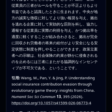
従業員の三者がルールを守ることが不正よりもより
有益であると認識したときに生まれます。中央が地
方の誠実な徴収に対してより強い報奨を与え、拠出
を逃れる企業に対して実効的な罰則を科し、協力し
通報する従業員に実際の利得を与え、かつ拠出率を
適度に軽くすることが組み合わさると、拠出が完全
に回収され労働者の将来の給付がより安全になる安
定状態に制度を押しやることができます。政策立案
者への示唆は、社会保険の約束が静かに侵食される
のを止めるには三者にまたがる協調的なインセンテ
ィブが不可欠である、ということです。
引用:
Wang, M., Pan, Y. & Jing, P. Understanding
social insurance contribution evasion through
evolutionary game theory: insights from China.
Humanit Soc Sci Commun
13
, 395 (2026).
https://doi.org/10.1057/s41599-026-06773-4