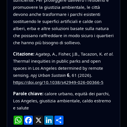
promuovere la giustizia ambientale, le città
devono anche trasformare i parchi esistenti
sostituendo le superfici artificiali e calde con
alberi, erba e altre soluzioni basate sulla natura
che possano raffreddare in modo sicuro i quartieri
che hanno più bisogno di sollievo.
Citazione:
Agatep, A., Fisher, J.B., Tacazon, K.
et al.
Thermal inequities in public parks and open
spaces in Los Angeles determined by remote
sensing.
npj Urban Sustain
6
, 61 (2026).
https://doi.org/10.1038/s42949-026-00366-5
Parole chiave:
calore urbano, equità dei parchi,
Los Angeles, giustizia ambientale, caldo estremo
e salute
WhatsApp
Facebook
X
LinkedIn
Condividi