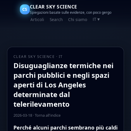
CLEAR SKY SCIENCE
CS
Spiegazioni basate sulle evidenze, con poco gergo
Articoli
Search
Chi siamo
IT
▼
CLEAR SKY SCIENCE · IT
Disuguaglianze termiche nei
parchi pubblici e negli spazi
aperti di Los Angeles
determinate dal
telerilevamento
2026-03-18
·
Torna all'indice
Perché alcuni parchi sembrano più caldi