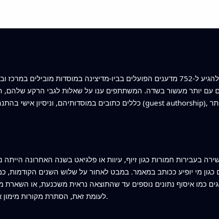
החוקרים השתמשו בשאלון מקוון מפורט כדי להגיע ל-752 מדענים הפועלים בביו‑מדיצינה ב
הם עם יותר מעשור בשדה. המשתתפים ענו על שאלות לגבי הרקע שלהם, 
כללים כתובים במוסדותיהם, וניסיון אישי בהתנהגויות שנויה במחלוקת כגון שיתופי מ
ה בעבירות חמורות כגון זיוף, עיוות או פלגיאט בשנה האחרונה הייתה נדי
ם כגון מי יופיע ככותב במאמר. במבט לאחור על שלוש השנים הקודמות, כ
ם כמו איסוף נתונים נוספים עד שהתוצאה נראית משכנעת, או השארת ממצ
לעומת זאת, הסתרת מקורות מימון או ניגודי אינטרסים הופיעה בתדירות נמוכה יותר.