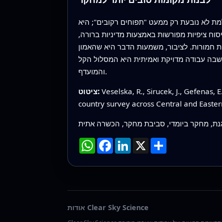
ת לא נובעת רק ממעט "תפוחים רקובים"; היא
וח ציפיות מפורשות באמצעות מדיניות ברורה,
אות חמורות. לציבור, משמעות הדבר היא שהאמון
 שבה עבודה מדויקת ואמיתית היא המסלול הקל
והמועדף.
Veselska, R., Sirucek, J., Gefenas, E
ציטוט:
country survey across Central and Easte
נת, מחקר ביומדי, סביבת מחקר, הכשרה אתית
שתף
X
LinkedIn
Facebook
WhatsApp
אודות Clear Sky Science