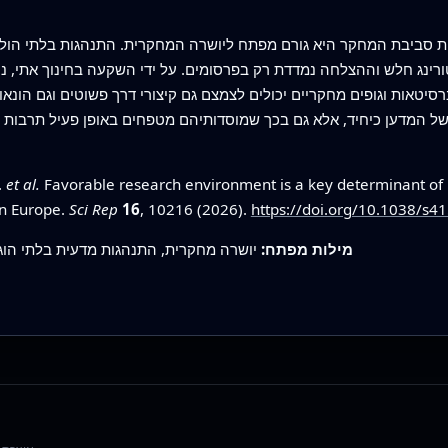
ת סביבת המחקר היא גורם מפתח ליושרה המחקרית. התנהגות בלתי הולמ
נג חלש וההצלחה נמדדת רק בפרסומים. על ידי השקעה בחינוך אתי, ניס
ניברסיטאות וגופים מחקריים יכולים לצמצם גם קיצורי דרך פשוטים וגם הונ
 של המדען כיחיד, אלא גם בכך שמוסדותיהם מטפחים באופן פעיל תרבות
.
et al.
Favorable research environment is a key determinant of r
rn Europe.
Sci Rep
16
, 10216 (2026).
https://doi.org/10.1038/s4
מילות מפתח:
יושרה מחקרית, התנהגות מדעית בלתי הוג