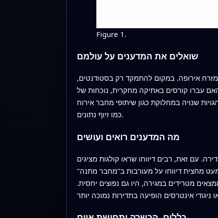
Figure 1.
שואלים את המדענים על עולמם
מוסדות מובילים במרכז ובמזרח אירופה. במקום להתמקד רק בסטודנטים,
האם עברו קורסים באתיקה מחקרית, נוכחות של
חבר אִירוח (guest authorship), דיווח סלקטיבי של תוצאות, או מעשים חמורים יותר
כמו זיוף נתונים.
מה המדענים רואים ועושים
רה. עם זאת, רבים דיווחו שראו קולגות מציגים
מעט מחצית דיווחו על מעורבות ב"מחבר מתנה"
אים מטרידים במגירה, היו גם נפוצים יחסית.
כללים, הכשרה ותחושת איום