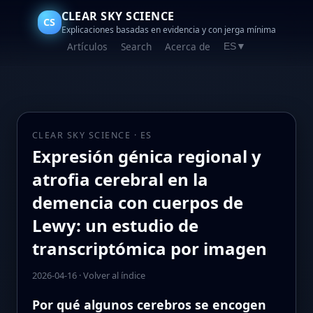
CLEAR SKY SCIENCE
CS
Explicaciones basadas en evidencia y con jerga mínima
Artículos
Search
Acerca de
ES
▼
CLEAR SKY SCIENCE · ES
Expresión génica regional y
atrofia cerebral en la
demencia con cuerpos de
Lewy: un estudio de
transcriptómica por imagen
2026-04-16
·
Volver al índice
Por qué algunos cerebros se encogen