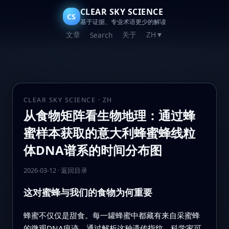
CLEAR SKY SCIENCE
CS
基于证据、专业术语更少的解读
文章
关于
Search
ZH
▼
CLEAR SKY SCIENCE · ZH
从食物矩阵看生物地理：通过蜂
蜜样本获取的意大利蜂蜜蜂线粒
体DNA谱系的时间分布图
2026-03-12
·
返回目录
这对蜜蜂与我们的食物为何重要
蜂蜜不仅仅是甜食。每一罐蜂蜜中都藏有来自采蜜蜂
的微观DNA痕迹。通过解析这种遗传指纹，科学家可