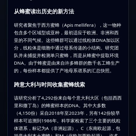
从蜂蜜读出历史的新方法
研究者聚焦于西方蜜蜂（Apis mellifera），这一物种
包含多个区域型或亚种，最初适应于欧洲、非洲和西
亚的不同气候。这些蜂群可以通过线粒体DNA加以区
分，线粒体是细胞中通过母系传递的小结构。研究团
队并未捕捉并检测单只蜜蜂，而是从蜂蜜中提取环境
DNA。由于蜂蜜是由来自许多蜂群的数千名工蜂生产
的，每份样本都提供了产地母系谱系的汇总快照。
跨意大利与时间收集蜜蜂线索
该研究分析了4,292份来自每个意大利大区（包括西西
里和撒丁岛）的蜂蜜样本的DNA。其中大多数
（4,150份）采自2018年至2023年，另有142份较早
样本可追溯到1986年。科学家检索了三个主要的线粒
体谱系，标记为A（非洲起源）、C（东南欧起源，包
括意大利本土蜜蜂）和M（北欧与西欧起源）。许多