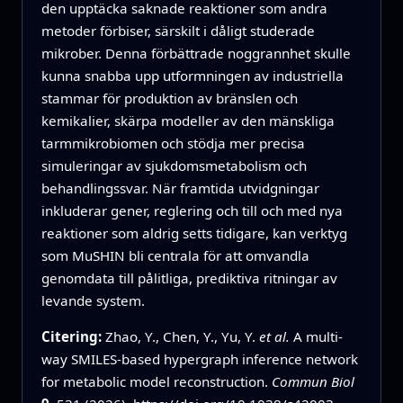
den upptäcka saknade reaktioner som andra
metoder förbiser, särskilt i dåligt studerade
mikrober. Denna förbättrade noggrannhet skulle
kunna snabba upp utformningen av industriella
stammar för produktion av bränslen och
kemikalier, skärpa modeller av den mänskliga
tarmmikrobiomen och stödja mer precisa
simuleringar av sjukdomsmetabolism och
behandlingssvar. När framtida utvidgningar
inkluderar gener, reglering och till och med nya
reaktioner som aldrig setts tidigare, kan verktyg
som MuSHIN bli centrala för att omvandla
genomdata till pålitliga, prediktiva ritningar av
levande system.
Citering:
Zhao, Y., Chen, Y., Yu, Y.
et al.
A multi-
way SMILES-based hypergraph inference network
for metabolic model reconstruction.
Commun Biol