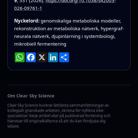
9
, 531 (2026).
https://doi.org/10.1038/s42003-
026-09761-1
Nyckelord:
genomskaliga metaboliska modeller,
rekonstruktion av metaboliska nätverk, hypergraf-
neurala nätverk, djupinlärning i systembiologi,
mikrobiell fermentering
WhatsApp
Facebook
X
LinkedIn
Dela
Om Clear Sky Science
Clear Sky Science kurerar lättlästa sammanfattningar av
kollegialt granskade arbeten, skrivna för nyfikna icke-
specialister. Varje artikel vilar på publicerad forskning och
hänvisar till originalkällorna så att du kan fördjupa dig
vidare.