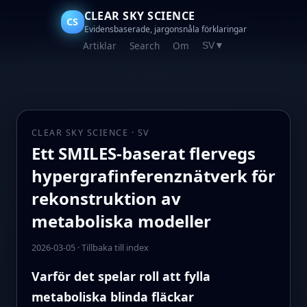
CLEAR SKY SCIENCE
CS
Evidensbaserade, jargonsnåla förklaringar
Artiklar
Search
Om
SV
▼
CLEAR SKY SCIENCE · SV
Ett SMILES-baserat flervegs
hypergrafinferenznätverk för
rekonstruktion av
metaboliska modeller
2026-03-05
·
Tillbaka till index
Varför det spelar roll att fylla
metaboliska blinda fläckar