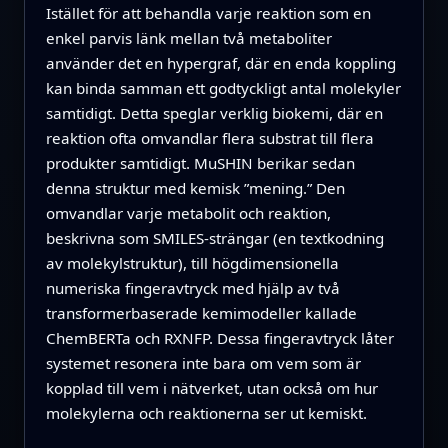
Istället för att behandla varje reaktion som en
enkel parvis länk mellan två metaboliter
använder det en hypergraf, där en enda koppling
kan binda samman ett godtyckligt antal molekyler
samtidigt. Detta speglar verklig biokemi, där en
reaktion ofta omvandlar flera substrat till flera
produkter samtidigt. MuSHIN berikar sedan
denna struktur med kemisk ”mening.” Den
omvandlar varje metabolit och reaktion,
beskrivna som SMILES-strängar (en textkodning
av molekylstruktur), till högdimensionella
numeriska fingeravtryck med hjälp av två
transformerbaserade kemimodeller kallade
ChemBERTa och RXNFP. Dessa fingeravtryck låter
systemet resonera inte bara om vem som är
kopplad till vem i nätverket, utan också om hur
molekylerna och reaktionerna ser ut kemiskt.