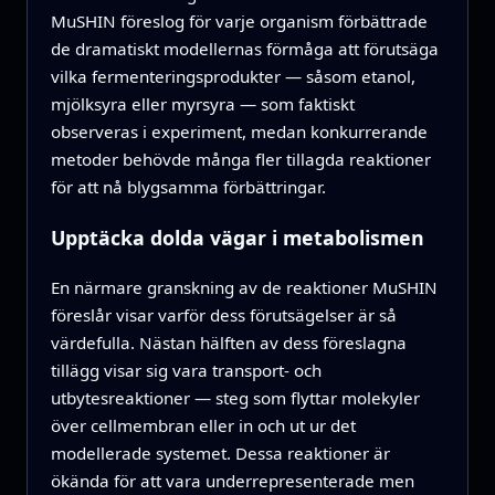
MuSHIN föreslog för varje organism förbättrade
de dramatiskt modellernas förmåga att förutsäga
vilka fermenteringsprodukter — såsom etanol,
mjölksyra eller myrsyra — som faktiskt
observeras i experiment, medan konkurrerande
metoder behövde många fler tillagda reaktioner
för att nå blygsamma förbättringar.
Upptäcka dolda vägar i metabolismen
En närmare granskning av de reaktioner MuSHIN
föreslår visar varför dess förutsägelser är så
värdefulla. Nästan hälften av dess föreslagna
tillägg visar sig vara transport- och
utbytesreaktioner — steg som flyttar molekyler
över cellmembran eller in och ut ur det
modellerade systemet. Dessa reaktioner är
ökända för att vara underrepresenterade men